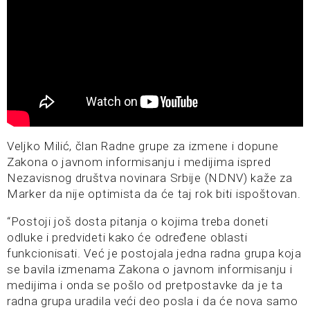
Veljko Milić, član Radne grupe za izmene i dopune
Zakona o javnom informisanju i medijima ispred
Nezavisnog društva novinara Srbije (NDNV) kaže za
Marker da nije optimista da će taj rok biti ispoštovan.
“Postoji još dosta pitanja o kojima treba doneti
odluke i predvideti kako će određene oblasti
funkcionisati. Već je postojala jedna radna grupa koja
se bavila izmenama Zakona o javnom informisanju i
medijima i onda se pošlo od pretpostavke da je ta
radna grupa uradila veći deo posla i da će nova samo