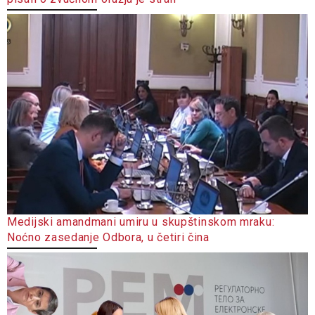
Medijski amandmani umiru u skupštinskom mraku:
Noćno zasedanje Odbora, u četiri čina