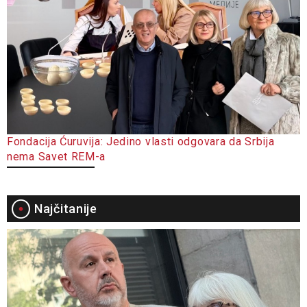
Fondacija Ćuruvija: Jedino vlasti odgovara da Srbija
nema Savet REM-a
Najčitanije