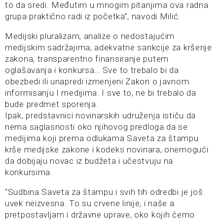
to da sredi. Međutim u mnogim pitanjima ova radna
grupa praktično radi iz početka”, navodi Milić.
Medijski pluralizam, analize o nedostajućim
medijskim sadržajima, adekvatne sankcije za kršenje
zakona, transparentno finansiranje putem
oglašavanja i konkursa… Sve to trebalo bi da
obezbedi ili unapredi izmenjeni Zakon o javnom
informisanju I medijima. I sve to, ne bi trebalo da
bude predmet sporenja.
Ipak, predstavnici novinarskih udruženja ističu da
nema saglasnosti oko njihovog predloga da se
medijima koji prema odlukama Saveta za štampu
krše medijske zakone i kodeks novinara, onemogući
da dobijaju novac iz budžeta i učestvuju na
konkursima.
“Sudbina Saveta za štampu i svih tih odredbi je još
uvek neizvesna. To su crvene linije, i naše a
pretpostavljam i državne uprave, oko kojih ćemo