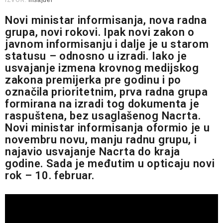
IZVOR:
Insajder
Novi ministar informisanja, nova radna
grupa, novi rokovi. Ipak novi zakon o
javnom informisanju i dalje je u starom
statusu – odnosno u izradi. Iako je
usvajanje izmena krovnog medijskog
zakona premijerka pre godinu i po
označila prioritetnim, prva radna grupa
formirana na izradi tog dokumenta je
raspuštena, bez usaglašenog Nacrta.
Novi ministar informisanja oformio je u
novembru novu, manju radnu grupu, i
najavio usvajanje Nacrta do kraja
godine. Sada je međutim u opticaju novi
rok – 10. februar.