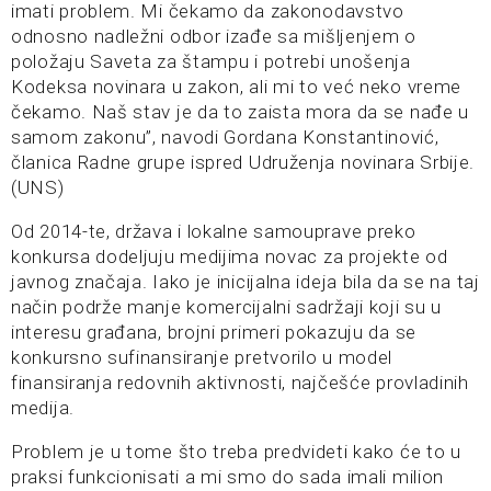
imati problem. Mi čekamo da zakonodavstvo
odnosno nadležni odbor izađe sa mišljenjem o
položaju Saveta za štampu i potrebi unošenja
Kodeksa novinara u zakon, ali mi to već neko vreme
čekamo. Naš stav je da to zaista mora da se nađe u
samom zakonu”, navodi Gordana Konstantinović,
članica Radne grupe ispred Udruženja novinara Srbije.
(UNS)
Od 2014-te, država i lokalne samouprave preko
konkursa dodeljuju medijima novac za projekte od
javnog značaja. Iako je inicijalna ideja bila da se na taj
način podrže manje komercijalni sadržaji koji su u
interesu građana, brojni primeri pokazuju da se
konkursno sufinansiranje pretvorilo u model
finansiranja redovnih aktivnosti, najčešće provladinih
medija.
Problem je u tome što treba predvideti kako će to u
praksi funkcionisati a mi smo do sada imali milion