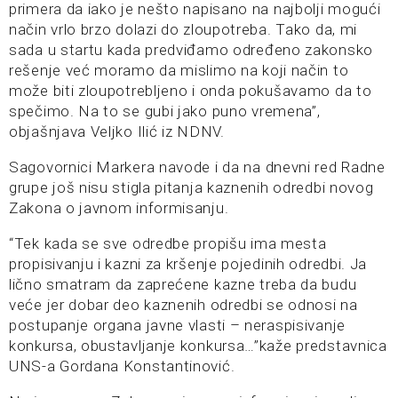
primera da iako je nešto napisano na najbolji mogući
način vrlo brzo dolazi do zloupotreba. Tako da, mi
sada u startu kada predviđamo određeno zakonsko
rešenje već moramo da mislimo na koji način to
može biti zloupotrebljeno i onda pokušavamo da to
spečimo. Na to se gubi jako puno vremena”,
objašnjava Veljko Ilić iz NDNV.
Sagovornici Markera navode i da na dnevni red Radne
grupe još nisu stigla pitanja kaznenih odredbi novog
Zakona o javnom informisanju.
“Tek kada se sve odredbe propišu ima mesta
propisivanju i kazni za kršenje pojedinih odredbi. Ja
lično smatram da zaprećene kazne treba da budu
veće jer dobar deo kaznenih odredbi se odnosi na
postupanje organa javne vlasti – neraspisivanje
konkursa, obustavljanje konkursa…”kaže predstavnica
UNS-a Gordana Konstantinović.