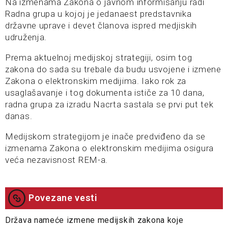
Na izmenama Zakona o javnom informisanju radi
Radna grupa u kojoj je jedanaest predstavnika
državne uprave i devet članova ispred medjiskih
udruženja.
Prema aktuelnoj medijskoj strategiji, osim tog
zakona do sada su trebale da budu usvojene i izmene
Zakona o elektronskim medijima. Iako rok za
usaglašavanje i tog dokumenta ističe za 10 dana,
radna grupa za izradu Nacrta sastala se prvi put tek
danas.
Medijskom strategijom je inače predviđeno da se
izmenama Zakona o elektronskim medijima osigura
veća nezavisnost REM-a.
Povezane vesti
Država nameće izmene medijskih zakona koje