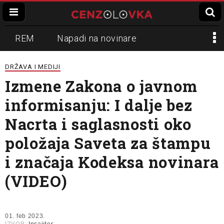
REM
Napadi na novinare
Zvučni top
Crna Gora
N1
DRŽAVA I MEDIJI
Izmene Zakona o javnom
Propaganda
Lokalni mediji
informisanju: I dalje bez
Informer
Slavko Ćuruvija
Nacrta i saglasnosti oko
položaja Saveta za štampu
i značaja Kodeksa novinara
(VIDEO)
01. feb 2023.