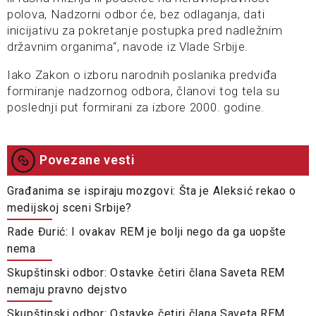
polova, Nadzorni odbor će, bez odlaganja, dati
inicijativu za pokretanje postupka pred nadležnim
državnim organima“, navode iz Vlade Srbije.
Iako Zakon o izboru narodnih poslanika predviđa
formiranje nadzornog odbora, članovi tog tela su
poslednji put formirani za izbore 2000. godine.
Povezane vesti
Građanima se ispiraju mozgovi: Šta je Aleksić rekao o
medijskoj sceni Srbije?
Rade Đurić: I ovakav REM je bolji nego da ga uopšte
nema
Skupštinski odbor: Ostavke četiri člana Saveta REM
nemaju pravno dejstvo
Skupštinski odbor: Ostavke četiri člana Saveta REM