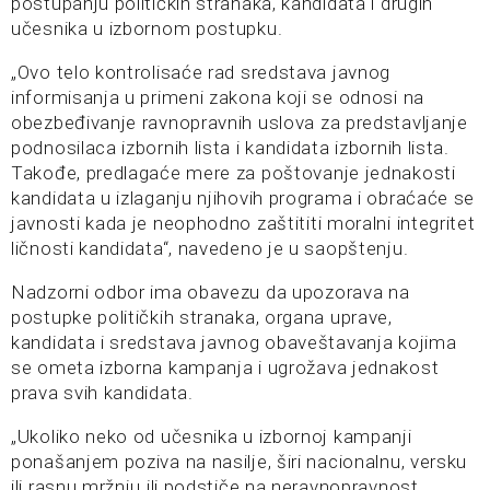
postupanju političkih stranaka, kandidata i drugih
učesnika u izbornom postupku.
„Ovo telo kontrolisaće rad sredstava javnog
informisanja u primeni zakona koji se odnosi na
obezbeđivanje ravnopravnih uslova za predstavljanje
podnosilaca izbornih lista i kandidata izbornih lista.
Takođe, predlagaće mere za poštovanje jednakosti
kandidata u izlaganju njihovih programa i obraćaće se
javnosti kada je neophodno zaštititi moralni integritet
ličnosti kandidata“, navedeno je u saopštenju.
Nadzorni odbor ima obavezu da upozorava na
postupke političkih stranaka, organa uprave,
kandidata i sredstava javnog obaveštavanja kojima
se ometa izborna kampanja i ugrožava jednakost
prava svih kandidata.
„Ukoliko neko od učesnika u izbornoj kampanji
ponašanjem poziva na nasilje, širi nacionalnu, versku
ili rasnu mržnju ili podstiče na neravnopravnost