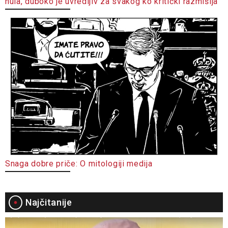
nula, duboko je uvredljiv za svakog ko kritički razmišlja
Snaga dobre priče: O mitologiji medija
Najčitanije