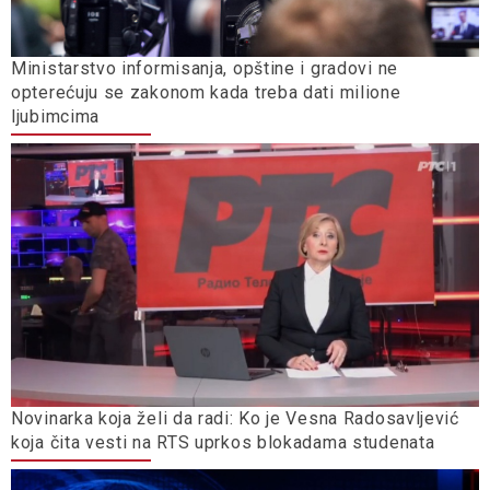
Ministarstvo informisanja, opštine i gradovi ne
opterećuju se zakonom kada treba dati milione
ljubimcima
Novinarka koja želi da radi: Ko je Vesna Radosavljević
koja čita vesti na RTS uprkos blokadama studenata