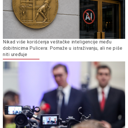
Nikad više korišćenja veštačke inteligencije među
dobitnicima Pulicera: Pomaže u istraživanju, ali ne piše
niti uređuje