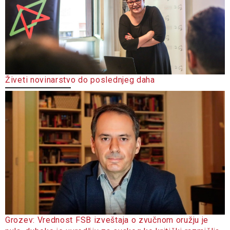
Živeti novinarstvo do poslednjeg daha
Grozev: Vrednost FSB izveštaja o zvučnom oružju je