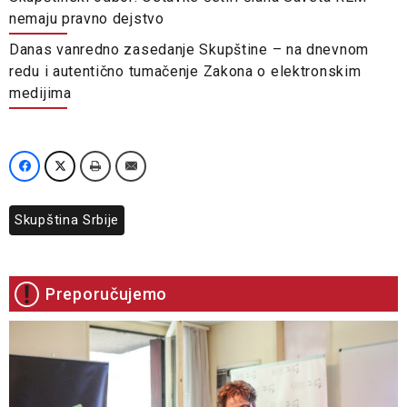
nemaju pravno dejstvo
Danas vanredno zasedanje Skupštine – na dnevnom
redu i autentično tumačenje Zakona o elektronskim
medijima
Skupština Srbije
Preporučujemo