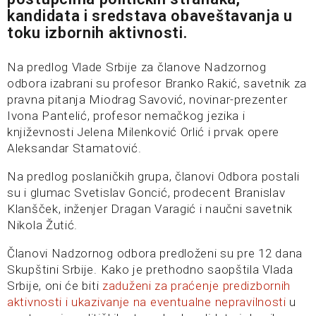
kandidata i sredstava obaveštavanja u
toku izbornih aktivnosti.
Na predlog Vlade Srbije za članove Nadzornog
odbora izabrani su profesor Branko Rakić, savetnik za
pravna pitanja Miodrag Savović, novinar-prezenter
Ivona Pantelić, profesor nemačkog jezika i
književnosti Jelena Milenković Orlić i prvak opere
Aleksandar Stamatović.
Na predlog poslaničkih grupa, članovi Odbora postali
su i glumac Svetislav Goncić, prodecent Branislav
Klanšček, inženjer Dragan Varagić i naučni savetnik
Nikola Žutić.
Članovi Nadzornog odbora predloženi su pre 12 dana
Skupštini Srbije. Kako je prethodno saopštila Vlada
Srbije, oni će biti
zaduženi za praćenje predizbornih
aktivnosti i ukazivanje na eventualne nepravilnosti
u