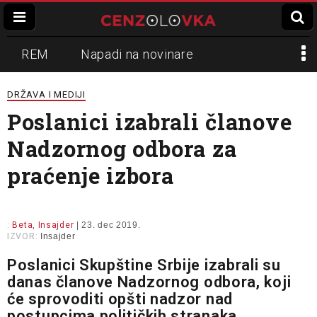
REM
Napadi na novinare
Zvučni top
Crna Gora
N1
DRŽAVA I MEDIJI
Poslanici izabrali članove
Propaganda
Lokalni mediji
Nadzornog odbora za
Informer
Slavko Ćuruvija
praćenje izbora
:
Beta, Insajder
| 23. dec 2019.
IZVOR:
Insajder
Poslanici Skupštine Srbije izabrali su
danas članove Nadzornog odbora, koji
će sprovoditi opšti nadzor nad
postupcima političkih stranaka,