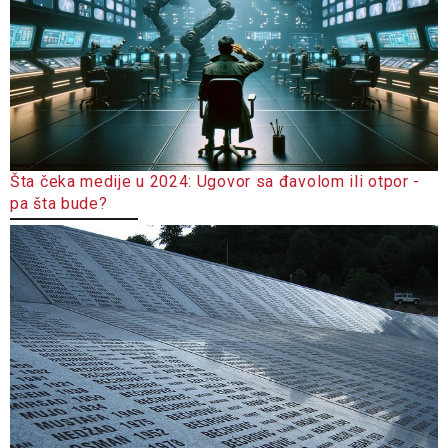
Šta čeka medije u 2024: Ugovor sa đavolom ili otpor -
pa šta bude?