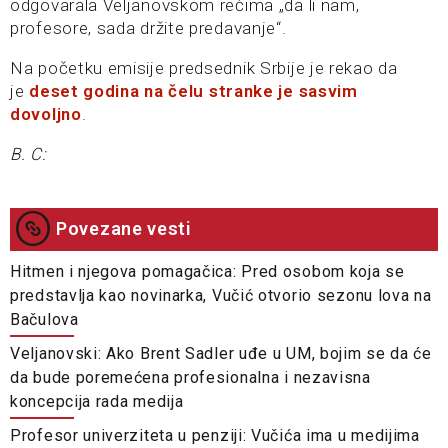
odgovarala Veljanovskom rečima „da li nam,
profesore, sada držite predavanje“.
Na početku emisije predsednik Srbije je rekao da
je
deset godina na čelu stranke je sasvim
dovoljno
.
B. C:
Povezane vesti
Hitmen i njegova pomagačica: Pred osobom koja se
predstavlja kao novinarka, Vučić otvorio sezonu lova na
Bačulova
Veljanovski: Ako Brent Sadler uđe u UM, bojim se da će
da bude poremećena profesionalna i nezavisna
koncepcija rada medija
Profesor univerziteta u penziji: Vučića ima u medijima