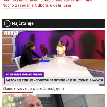
Noćno zasedanje Odbora, u četiri čina
Najčitanije
Skandalizovanje s predumišljajem