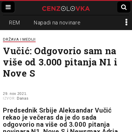
REM
Napadi na novinare
Zvučni top
Crna Gora
N1
DRŽAVA I MEDIJI
Vučić: Odgovorio sam na
Propaganda
Lokalni mediji
više od 3.000 pitanja N1 i
Informer
Slavko Ćuruvija
Nove S
29. nov 2021.
IZVOR:
Danas
Predsednik Srbije Aleksandar Vučić
rekao je večeras da je do sada
odgovorio na više od 3.000 pitanja
novinara N1, Nove S i Newsmax Adria,