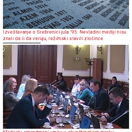
Izveštavanje o Srebrenici jula '95: Nevladini mediji nisu
znali da li da veruju, režimski slavili zločince
Medijski amandmani umiru u skupštinskom mraku: