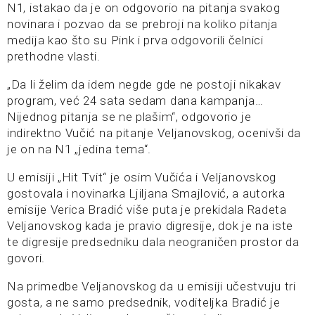
N1, istakao da je on odgovorio na pitanja svakog
novinara i pozvao da se prebroji na koliko pitanja
medija kao što su Pink i prva odgovorili čelnici
prethodne vlasti.
„Da li želim da idem negde gde ne postoji nikakav
program, već 24 sata sedam dana kampanja…
Nijednog pitanja se ne plašim“, odgovorio je
indirektno Vučić na pitanje Veljanovskog, ocenivši da
je on na N1 „jedina tema“.
U emisiji „Hit Tvit“ je osim Vučića i Veljanovskog
gostovala i novinarka Ljiljana Smajlović, a autorka
emisije Verica Bradić više puta je prekidala Radeta
Veljanovskog kada je pravio digresije, dok je na iste
te digresije predsedniku dala neograničen prostor da
govori.
Na primedbe Veljanovskog da u emisiji učestvuju tri
gosta, a ne samo predsednik, voditeljka Bradić je