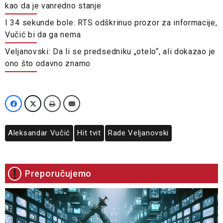
kao da je vanredno stanje
I 34 sekunde bole: RTS odškrinuo prozor za informacije,
Vučić bi da ga nema
Veljanovski: Da li se predsedniku „otelo“, ali dokazao je
ono što odavno znamo
Aleksandar Vučić
Hit tvit
Rade Veljanovski
Preporučujemo