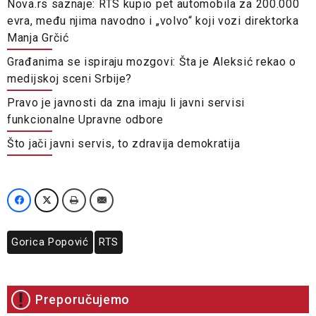
Nova.rs saznaje: RTS kupio pet automobila za 200.000
evra, među njima navodno i „volvo“ koji vozi direktorka
Manja Grčić
Građanima se ispiraju mozgovi: Šta je Aleksić rekao o
medijskoj sceni Srbije?
Pravo je javnosti da zna imaju li javni servisi
funkcionalne Upravne odbore
Što jači javni servis, to zdravija demokratija
Gorica Popović
RTS
Preporučujemo