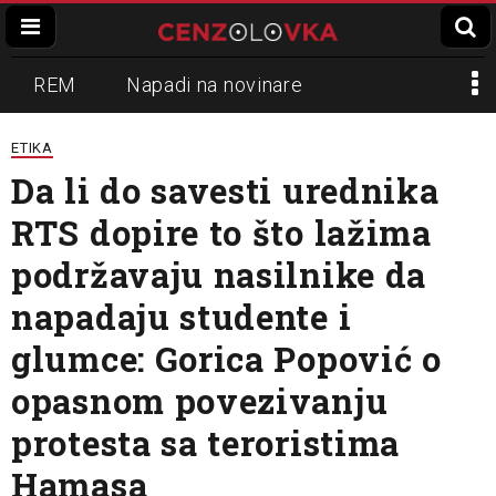
REM
Napadi na novinare
Zvučni top
Crna Gora
N1
ETIKA
Da li do savesti urednika
Propaganda
Lokalni mediji
RTS dopire to što lažima
Informer
Slavko Ćuruvija
podržavaju nasilnike da
napadaju studente i
glumce: Gorica Popović o
opasnom povezivanju
protesta sa teroristima
Hamasa