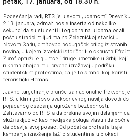
petak, 17. januara, od 18.30 h.
Podsećanja radi, RTS je u svom „udarnom“ Dnevniku
2 13. januara, odmah posle inserta od nekoliko
sekundi da su studenti i tog dana na ulicama odali
poštu stradalim ljudima na Železničkoj stanici u
Novom Sadu, emitovao podugačak prilog iz stranih
novina, u kojem izraelski istoričar Holokausta Efreim
Zurof optužuje glumce i druge umetnike u Srbiji koji
rukama obojenim u crveno izražavaju podršku
studentskim protestima, da je to simbol koji koristi
teroristički Hamas.
„Javno targetiranje branše sa nacionalne frekvencije
RTS, u klimi gotovo svakodnevnog nasilja dovodi do
pojačanog osećanja ugrožene bezbednosti.
Zahtevamo od RTS-a da prekine svojim delanjem da
služi isključivo kao medijska poluga vlasti i da počne
da obavlja svoj posao. Od početka protesta traje
kampanja iznošenja laži o studentima u blokadi,