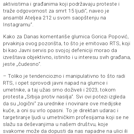
aktivistima i građanima koji podržavaju proteste i
traže odgovornost za smrt 15 ljudi“, naveo je
ansambl Ateljea 212 u svom saopštenju na
Instagramu“.
Kako za Danas komentariše glumica Gorica Popović,
prvakinja ovog pozorišta, to što je emitovao RTS, koji
bi kao Javni servis po svojoj defeniciji morao da
izveštava objektivno, istinito i u interesu svih građana,
jeste „čudesno“.
– Toliko je tendenciozno i manipulativno to što radi
RTS, i opet sprovodi javni napad na glumce i
umetnike, a taj užas smo doživeli i 2023, tokom
protesta „Srbija protiv nasilja“. Svi ovi potezi izgleda
da su „logični“ za urednike i novinare ove medijske
kuće, a oni su vrlo opasni. To je direktan udarac i
targetiranje ljudi u umetničkim profesijama koji se ne
slažu sa deševanjima u našem društvu, koje
svakome može da dopusti da nas napadne na ulici ili