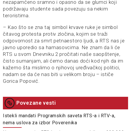
nezapamćeno sramno i opasno da se glumci koji
podržavaju studente sada povezuju sa nekim
teroristima.
– Kao što se zna taj simbol krvave ruke je simbol
čitavog protesta protiv zločina, kojim se traži
odgovornost za smrt petnaestoro ljudi, a RTS nas je
javno uporedio sa hamasovcima. Ne znam da li će
RTS u svom Dnevniku 2 pročitati naše saopštenje,
čisto sumanjam, ali ćemo danas doći kod njih da im
kažemo šta mislimo o njihovoj uređivačkoj politici,
nadam se da će nas biti u velikom broju – ističe
Gorica Popović.
Povezane vesti
Istekli mandati Programskih saveta RTS-a i RTV-a,
nema uslova za izbor Poverenika