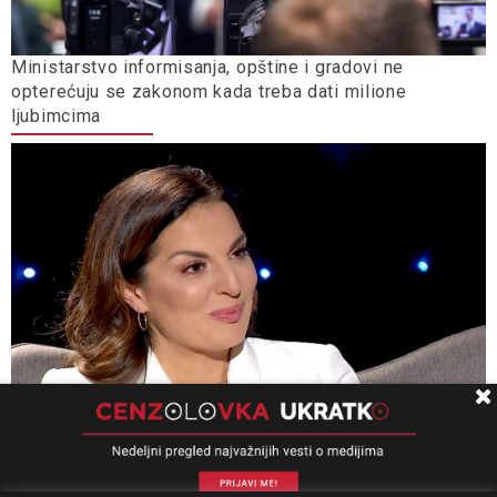
Ministarstvo informisanja, opštine i gradovi ne
opterećuju se zakonom kada treba dati milione
ljubimcima
Nova.rs saznaje: RTS kupio pet automobila za 200.000
evra, među njima navodno i „volvo“ koji vozi direktorka