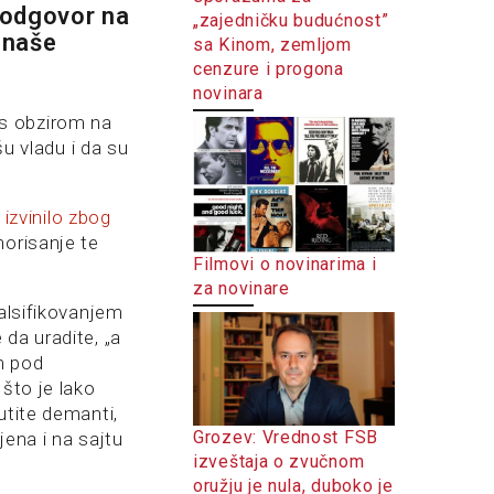
 odgovor na
„zajedničku budućnost”
i naše
sa Kinom, zemljom
cenzure i progona
novinara
, s obzirom na
šu vladu i da su
izvinilo zbog
norisanje te
Filmovi o novinarima i
za novinare
alsifikovanjem
da uradite, „a
m pod
što je lako
utite demanti,
Grozev: Vrednost FSB
jena i na sajtu
izveštaja o zvučnom
oružju je nula, duboko je