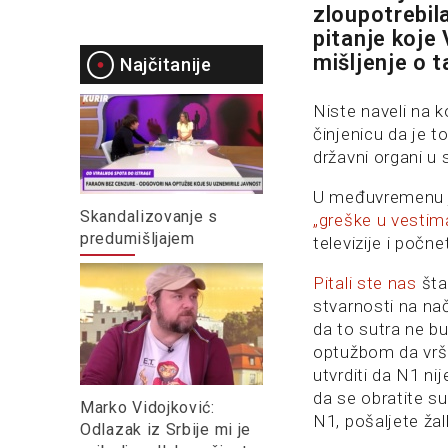
zloupotrebil
pitanje koje 
mišljenje o 
Najčitanije
Niste naveli na k
činjenicu da je t
državni organi u
U međuvremenu j
Skandalizovanje s
„greške u vestim
predumišljajem
televizije i počn
Pitali ste nas
šta
stvarnosti na na
da to sutra ne b
optužbom da vršim
utvrditi da N1 ni
da se obratite su
Marko Vidojković:
N1, pošaljete ža
Odlazak iz Srbije mi je