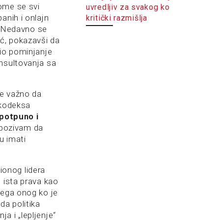
ome se svi
uvredljiv za svakog ko
anih i onlajn
kritički razmišlja
e. Nedavno se
ić, pokazavši da
cio pominjanje
onsultovanja sa
je važno da
 kodeksa
 potpuno i
 pozivam da
u imati
onog lidera
 ista prava kao
vega onog ko je
nda politika
a i „lepljenje“