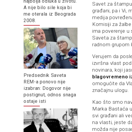
najbolja odluka u životu.
Savet za štampu 
A nije bilo sile koja bi
građani, pa i Vi,
me oterala iz Beograda
medija povređena 
2008.
Komisiji za žalb
ima poverenje u 
Saveta za štampu
radnom grupom ko
Verujem da posle
izvršna vlast po
novinara, koji j
Predsednik Saveta
blagovremeno iz
REM-a ponovo nije
omogućite da Vla
izabran: Dogovor nije
značajnu ulogu.
postignut, odnos snaga
ostaje isti
Kao što smo nav
Marka Bastaća u 
svi građani ali 
na vlasti, jeste d
možda nije posao