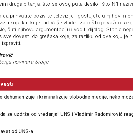
im druga pitanja, što se ovog puta desilo i što N1 nazi
da prihvatite poziv te televizije i gostujete u njihovim em
viziji koja kritikuje rad Vaše vlade i zato što je važno ra
sle, čuti njihovu argumentaciju i voditi dijalog. Stanje ne
sve dovesti do grešaka koje, za razliku od ove koju je n
ispraviti.
rović
enja novinara Srbije
vesti
ije dehumanizuje i kriminalizuje slobodne medije, neko može
 da se uzdrže od vređanja! UNS i Vladimir Radomirović re
 savet od UNS-a