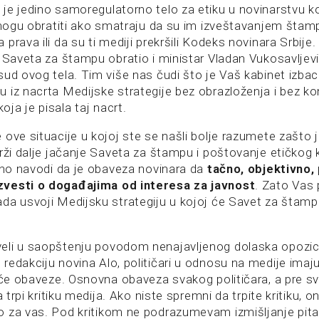
je jedino samoregulatorno telo za etiku u novinarstvu k
 mogu obratiti ako smatraju da su im izveštavanjem štamp
prava ili da su ti mediji prekršili Kodeks novinara Srbij
e Saveta za štampu obratio i ministar Vladan Vukosavljev
sud ovog tela. Tim više nas čudi što je Vaš kabinet izba
 iz nacrta Medijske strategije bez obrazloženja i bez k
ja je pisala taj nacrt.
 ove situacije u kojoj ste se našli bolje razumete zašto 
drži dalje jačanje Saveta za štampu i poštovanje etičkog
asno navodi da je obaveza novinara da
tačno, objektivno,
vesti o događajima od interesa za javnost
. Zato Vas
da usvoji Medijsku strategiju u kojoj će Savet za štamp
eli u saopštenju povodom nenajavljenog dolaska opozici
redakciju novina Alo, političari u odnosu na medije imaju
veće obaveze. Osnovna obaveza svakog političara, a pre s
a trpi kritiku medija. Ako niste spremni da trpite kritiku, o
 za vas. Pod kritikom ne podrazumevam izmišljanje pitanj