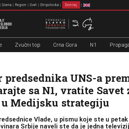
Scena
Region
Svet
Stripolovka
Doniraj
e
Zvučni top
Crna Gora
N1
Propag
 predsednika UNS-a premi
rajte sa N1, vratite Savet 
u Medijsku strategiju
edsednice Vlade, u pismu koje ste u petak 
inara Srbije naveli ste da je jedna televizi