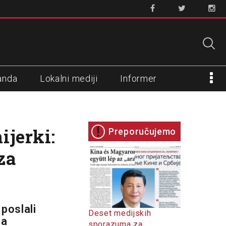
anda
Lokalni mediji
Informer
jerki:
Preporučujemo
za
poslali
Deset medijskih
ja
sporazuma za