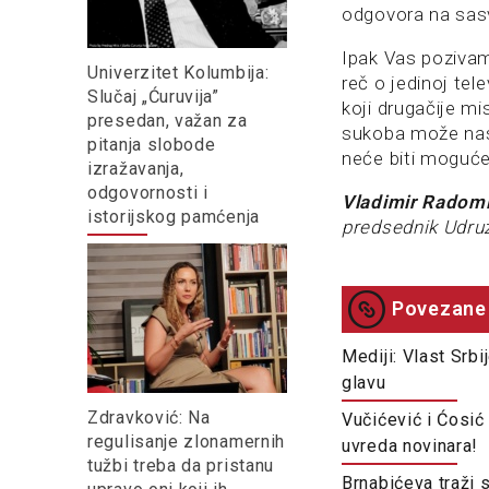
odgovora na sasv
Ipak Vas pozivam 
Univerzitet Kolumbija:
reč o jedinoj tele
Slučaj „Ćuruvija”
koji drugačije mi
presedan, važan za
sukoba može nas 
pitanja slobode
neće biti moguće 
izražavanja,
odgovornosti i
Vladimir Radomi
istorijskog pamćenja
predsednik Udruž
Povezane 
Mediji: Vlast Srb
glavu
Zdravković: Na
Vučićević i Ćosić
regulisanje zlonamernih
uvreda novinara!
tužbi treba da pristanu
Brnabićeva traži