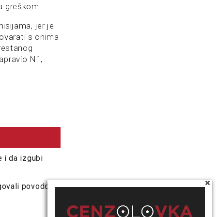
va greškom.
isijama, jer je
zgovarati s onima
prestanog
apravio N1,
 i da izgubi
agovali povodom