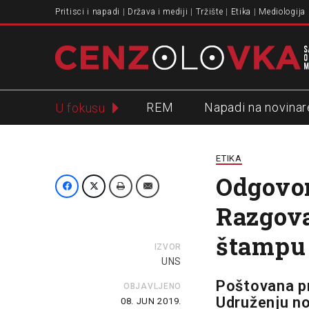
Pritisci i napadi
Država i mediji
Tržište
Etika
Mediologija
REM
Napadi na novinar
U fokusu
Slavko Ćuruvija
ETIKA
Odgovor
Razgova
štampu 
IZVOR
UNS
Poštovana pr
OBJAVLJENO
Udruženju nov
08. JUN 2019.