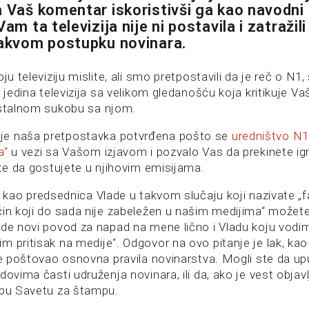
a Vaš komentar iskoristivši ga kao navodni
Vam ta televizija nije ni postavila i zatražil
takvom postupku novinara.
oju televiziju mislite, ali smo pretpostavili da je reč o N1
o jedina televizija sa velikom gledanošću koja kritikuje Va
 stalnom sukobu sa njom.
e naša pretpostavka potvrđena pošto se
uredništvo N1 
a“
u vezi sa Vašom izjavom i pozvalo Vas da prekinete ig
ete da gostujete u njihovim emisijama.
 kao predsednica Vlade u takvom slučaju koji nazivate „f
čin koji do sada nije zabeležen u našim medijima“ možete 
ude novi povod za napad na mene lično i Vladu koju vodi
 pritisak na medije“. Odgovor na ovo pitanje je lak, kao 
je poštovao osnovna pravila novinarstva. Mogli ste da up
dovima časti udruženja novinara, ili da, ako je vest objavl
lbu Savetu za štampu.