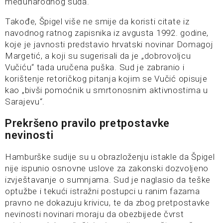
međunarodnog suda.
Takođe, Špigel više ne smije da koristi citate iz
navodnog ratnog zapisnika iz avgusta 1992. godine,
koje je javnosti predstavio hrvatski novinar Domagoj
Margetić, a koji su sugerisali da je „dobrovoljcu
Vučiću“ tada uručena puška. Sud je zabranio i
korištenje retoričkog pitanja kojim se Vučić opisuje
kao „bivši pomoćnik u smrtonosnim aktivnostima u
Sarajevu“.
Prekršeno pravilo pretpostavke
nevinosti
Hamburške sudije su u obrazloženju istakle da Špigel
nije ispunio osnovne uslove za zakonski dozvoljeno
izvještavanje o sumnjama. Sud je naglasio da teške
optužbe i tekući istražni postupci u ranim fazama
pravno ne dokazuju krivicu, te da zbog pretpostavke
nevinosti novinari moraju da obezbijede čvrst