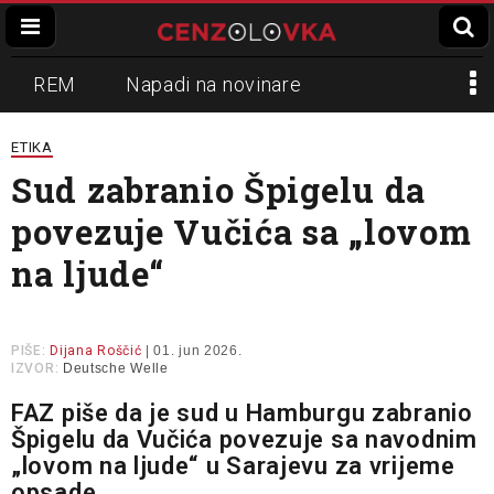
REM
Napadi na novinare
Zvučni top
Crna Gora
N1
ETIKA
Sud zabranio Špigelu da
Propaganda
Lokalni mediji
povezuje Vučića sa „lovom
Informer
Slavko Ćuruvija
na ljude“
PIŠE:
Dijana Roščić
| 01. jun 2026.
IZVOR:
Deutsche Welle
FAZ piše da je sud u Hamburgu zabranio
Špigelu da Vučića povezuje sa navodnim
„lovom na ljude“ u Sarajevu za vrijeme
opsade.