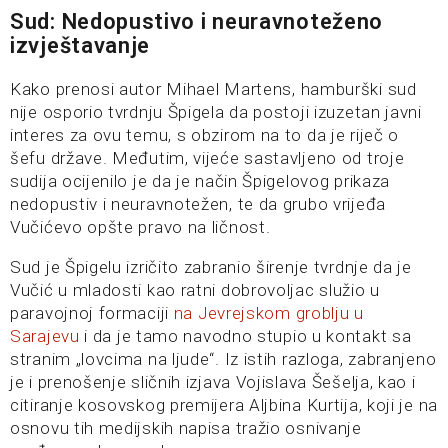
Sud: Nedopustivo i neuravnoteženo
izvještavanje
Kako prenosi autor Mihael Martens, hamburški sud
nije osporio tvrdnju Špigela da postoji izuzetan javni
interes za ovu temu, s obzirom na to da je riječ o
šefu države. Međutim, vijeće sastavljeno od troje
sudija ocijenilo je da je način Špigelovog prikaza
nedopustiv i neuravnotežen, te da grubo vrijeđa
Vučićevo opšte pravo na ličnost.
Sud je Špigelu izričito zabranio širenje tvrdnje da je
Vučić u mladosti kao ratni dobrovoljac služio u
paravojnoj formaciji
na Jevrejskom groblju u
Sarajevu
i da je tamo navodno stupio u kontakt sa
stranim „lovcima na ljude“. Iz istih razloga, zabranjeno
je i prenošenje sličnih izjava Vojislava Šešelja, kao i
citiranje kosovskog premijera Aljbina Kurtija, koji je na
osnovu tih medijskih napisa tražio osnivanje