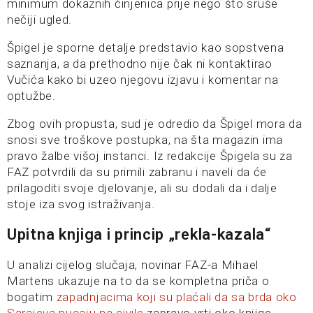
minimum dokaznih činjenica prije nego što sruše
nečiji ugled.
Špigel je sporne detalje predstavio kao sopstvena
saznanja, a da prethodno nije čak ni kontaktirao
Vučića kako bi uzeo njegovu izjavu i komentar na
optužbe.
Zbog ovih propusta, sud je odredio da Špigel mora da
snosi sve troškove postupka, na šta magazin ima
pravo žalbe višoj instanci. Iz redakcije Špigela su za
FAZ potvrdili da su primili zabranu i naveli da će
prilagoditi svoje djelovanje, ali su dodali da i dalje
stoje iza svog istraživanja.
Upitna knjiga i princip „rekla-kazala“
U analizi cijelog slučaja, novinar FAZ-a Mihael
Martens ukazuje na to da se kompletna priča o
bogatim
zapadnjacima koji su plaćali da sa brda oko