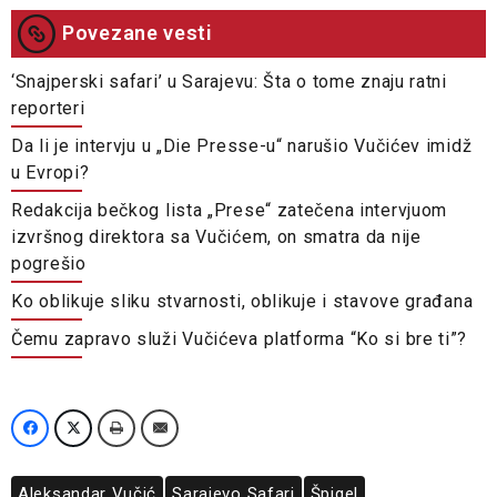
Povezane vesti
‘Snajperski safari’ u Sarajevu: Šta o tome znaju ratni
reporteri
Da li je intervju u „Die Presse-u“ narušio Vučićev imidž
u Evropi?
Redakcija bečkog lista „Prese“ zatečena intervjuom
izvršnog direktora sa Vučićem, on smatra da nije
pogrešio
Ko oblikuje sliku stvarnosti, oblikuje i stavove građana
Čemu zapravo služi Vučićeva platforma “Ko si bre ti”?
Aleksandar Vučić
Sarajevo Safari
Špigel