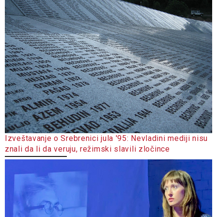
Izveštavanje o Srebrenici jula '95: Nevladini mediji nisu
znali da li da veruju, režimski slavili zločince