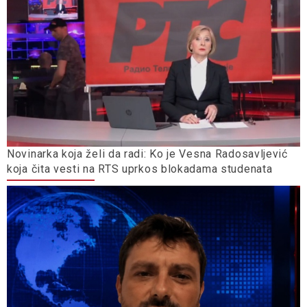
Novinarka koja želi da radi: Ko je Vesna Radosavljević
koja čita vesti na RTS uprkos blokadama studenata