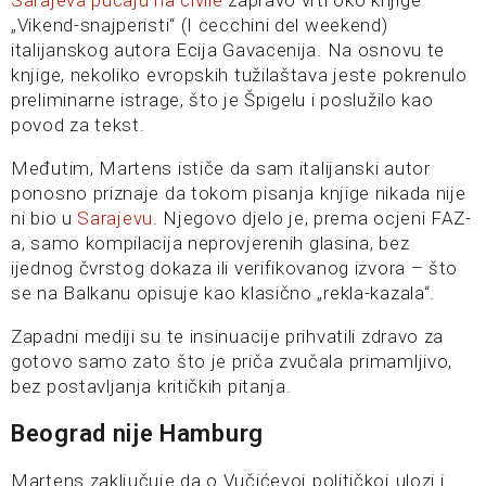
Sarajeva pucaju na civile
zapravo vrti oko knjige
„Vikend-snajperisti“ (I cecchini del weekend)
italijanskog autora Ecija Gavacenija. Na osnovu te
knjige, nekoliko evropskih tužilaštava jeste pokrenulo
preliminarne istrage, što je Špigelu i poslužilo kao
povod za tekst.
Međutim, Martens ističe da sam italijanski autor
ponosno priznaje da tokom pisanja knjige nikada nije
ni bio u
Sarajevu
. Njegovo djelo je, prema ocjeni FAZ-
a, samo kompilacija neprovjerenih glasina, bez
ijednog čvrstog dokaza ili verifikovanog izvora – što
se na Balkanu opisuje kao klasično „rekla-kazala“.
Zapadni mediji su te insinuacije prihvatili zdravo za
gotovo samo zato što je priča zvučala primamljivo,
bez postavljanja kritičkih pitanja.
Beograd nije Hamburg
Martens zaključuje da o Vučićevoj političkoj ulozi i