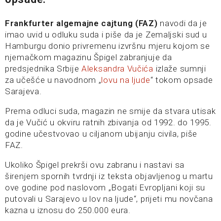
Frankfurter algemajne cajtung
(FAZ)
navodi da je
imao uvid u odluku suda i piše da je Zemaljski sud u
Hamburgu donio privremenu izvršnu mjeru kojom se
njemačkom magazinu Špigel zabranjuje da
predsjednika Srbije
Aleksandra Vučića
izlaže sumnji
za učešće u navodnom „
lovu na ljude
“ tokom opsade
Sarajeva.
Prema odluci suda, magazin ne smije da stvara utisak
da je Vučić u okviru ratnih zbivanja od 1992. do 1995.
godine učestvovao u ciljanom ubijanju civila, piše
FAZ.
Ukoliko Špigel prekrši ovu zabranu i nastavi sa
širenjem spornih tvrdnji iz teksta objavljenog u martu
ove godine pod naslovom „Bogati Evropljani koji su
putovali u Sarajevo u lov na ljude“, prijeti mu novčana
kazna u iznosu do 250.000 eura.