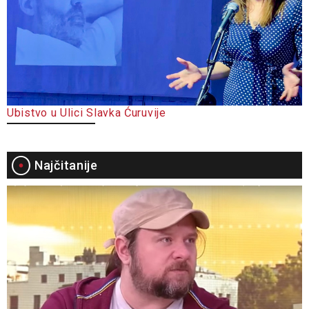
Ubistvo u Ulici Slavka Ćuruvije
Najčitanije