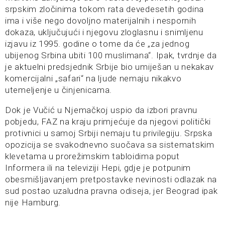
srpskim zločinima tokom rata devedesetih godina
ima i više nego dovoljno materijalnih i nespornih
dokaza, uključujući i njegovu zloglasnu i snimljenu
izjavu iz 1995. godine o tome da će „za jednog
ubijenog Srbina ubiti 100 muslimana“. Ipak, tvrdnje da
je aktuelni predsjednik Srbije bio umiješan u nekakav
komercijalni „safari“ na ljude nemaju nikakvo
utemeljenje u činjenicama.
Dok je Vučić u Njemačkoj uspio da izbori pravnu
pobjedu, FAZ na kraju primjećuje da njegovi politički
protivnici u samoj Srbiji nemaju tu privilegiju. Srpska
opozicija se svakodnevno suočava sa sistematskim
klevetama u prorežimskim tabloidima poput
Informera ili na televiziji Hepi, gdje je potpunim
obesmišljavanjem pretpostavke nevinosti odlazak na
sud postao uzaludna pravna odiseja, jer Beograd ipak
nije Hamburg.