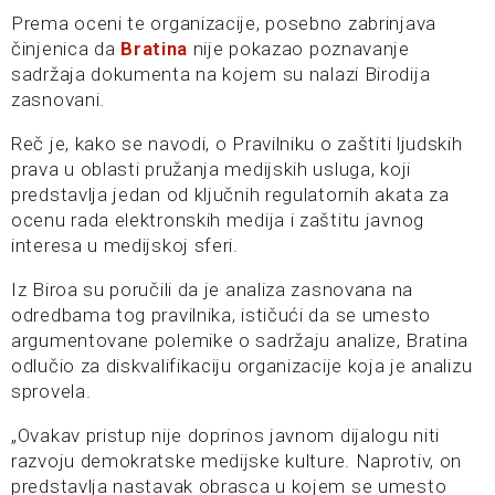
Prema oceni te organizacije, posebno zabrinjava
činjenica da
Bratina
nije pokazao poznavanje
sadržaja dokumenta na kojem su nalazi Birodija
zasnovani.
Reč je, kako se navodi, o Pravilniku o zaštiti ljudskih
prava u oblasti pružanja medijskih usluga, koji
predstavlja jedan od ključnih regulatornih akata za
ocenu rada elektronskih medija i zaštitu javnog
interesa u medijskoj sferi.
Iz Biroa su poručili da je analiza zasnovana na
odredbama tog pravilnika, ističući da se umesto
argumentovane polemike o sadržaju analize, Bratina
odlučio za diskvalifikaciju organizacije koja je analizu
sprovela.
„Ovakav pristup nije doprinos javnom dijalogu niti
razvoju demokratske medijske kulture. Naprotiv, on
predstavlja nastavak obrasca u kojem se umesto