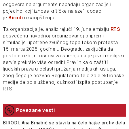
odgovora na argumente napadaju organizacije i
pojedinci koji iznose kritičke nalaze“, dodao
je
Birodi
u saopštenju.
Ta organizacija je, analizirajući 19. juna emisiju
RTS
posvećenu navodnoj organizovanoj pripremi
simulacije upotrebe zvučnog topa tokom protesta
15. marta 2025. godine u Beogradu, zaključila da
postoje ozbiljni osnovi za sumnju da je javni medijski
servis prekršio više odredbi Pravilnika o zaštiti
ljudskih prava u oblasti pružanja medijskih usluga,
zbog čega je pozvao Regulatorno telo za elektronske
medije da po službenoj dužnosti ispita postupanje
RTS.
Povezane vesti
BIRODI: Ana Brnabić se stavila na čelo hajke protiv dela