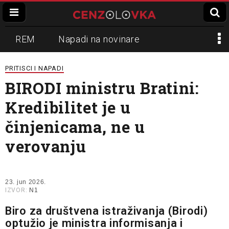
REM
Napadi na novinare
Zvučni top
Crna Gora
N1
PRITISCI I NAPADI
BIRODI ministru Bratini:
Propaganda
Lokalni mediji
Kredibilitet je u
Informer
Slavko Ćuruvija
činjenicama, ne u
verovanju
23. jun 2026.
IZVOR:
N1
Biro za društvena istraživanja (Birodi)
optužio je ministra informisanja i