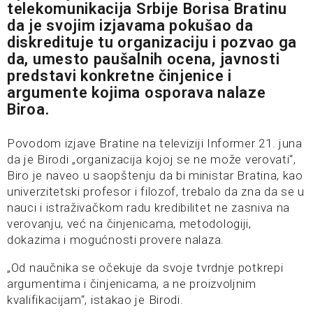
telekomunikacija Srbije Borisa Bratinu
da je svojim izjavama pokušao da
diskredituje tu organizaciju i pozvao ga
da, umesto paušalnih ocena, javnosti
predstavi konkretne činjenice i
argumente kojima osporava nalaze
Biroa.
Povodom izjave Bratine na televiziji Informer 21. juna
da je Birodi „organizacija kojoj se ne može verovati“,
Biro je naveo u saopštenju da bi ministar Bratina, kao
univerzitetski profesor i filozof, trebalo da zna da se u
nauci i istraživačkom radu kredibilitet ne zasniva na
verovanju, već na činjenicama, metodologiji,
dokazima i mogućnosti provere nalaza.
„Od naučnika se očekuje da svoje tvrdnje potkrepi
argumentima i činjenicama, a ne proizvoljnim
kvalifikacijam“, istakao je Birodi.