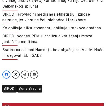
civilnog društva (NVO) koristeći logiku Ilije Čvorovića iz
Balkanskog špijuna!
BIRODI: Provladini mediji nas etiketiraju i iznose
neistine, jer vlast ne želi slobodne i fer izbore
Ko oblikuje sliku stvarnosti, oblikuje i stavove građana
BIRODI podneo REM-u analizu o korišćenju izraza
„ustaša“ u medijima
Bratina na sahrani Hamneija bez objašnjenja Vlade: Hoće
li reagovati EU i SAD?
BIRODI
Boris Bratina