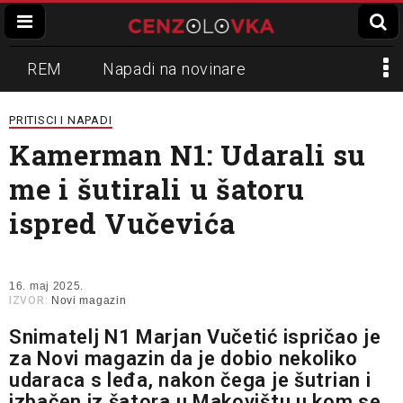
REM
Napadi na novinare
Zvučni top
Crna Gora
N1
PRITISCI I NAPADI
Kamerman N1: Udarali su
Propaganda
Lokalni mediji
me i šutirali u šatoru
Informer
Slavko Ćuruvija
ispred Vučevića
16. maj 2025.
IZVOR:
Novi magazin
Snimatelj N1 Marjan Vučetić ispričao je
za Novi magazin da je dobio nekoliko
udaraca s leđa, nakon čega je šutrian i
izbačen iz šatora u Makovištu u kom se