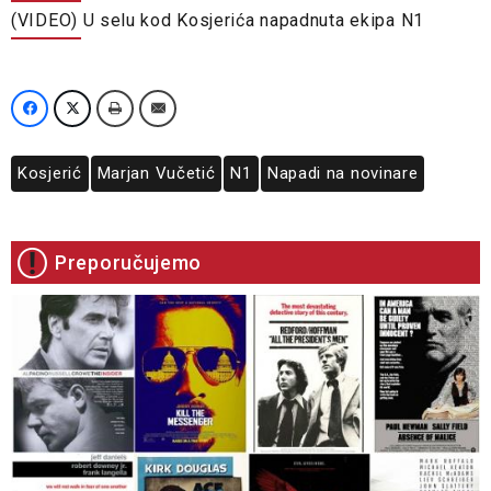
(VIDEO) U selu kod Kosjerića napadnuta ekipa N1
Kosjerić
Marjan Vučetić
N1
Napadi na novinare
Preporučujemo