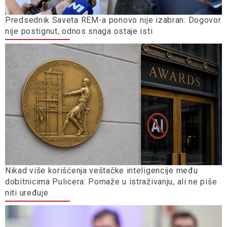
Predsednik Saveta REM-a ponovo nije izabran: Dogovor
nije postignut, odnos snaga ostaje isti
Nikad više korišćenja veštačke inteligencije među
dobitnicima Pulicera: Pomaže u istraživanju, ali ne piše
niti uređuje