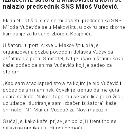
nalazio predsednik SNS Miloš Vučević.
Ekipa N1 otišla je da snimi posetu predsednika SNS
Miloša Vučevića selu Makovištu, u okviru predizborne
kampanje za loklane izbore u Kosjeriću.
U šatoru, u porti crkve u Makovištu, bila je
organizovana gozba povodom dolaska Vučevića i
asfaltiranja puta. Sminatelj N1 je ušao u štaor i kako
kaže, počeo da snima Vučevića koji je sedeo za
stolom.
„Kad sam stao ispred stola za kojim je bio Vučević i
počeo da snimam neki čovek je krenuo da me gura i
udara sa leđa. Nakon toga mu se više lica pridružilo i
uz udarce i šutriranje sam izbačen iz šatora“, kaže
snimatelj N1 Marjan Vučetić za Novi magazin.
Slučaj je, kako kaže, prijavljen policiji i trenutno se
nalazi na pregledu u Hitnoj pomoći.