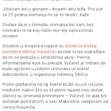
„Osećam bol u gornjem i donjem delu leđa. Prvi put
za 25 godina snimanja mi se to desilo“, kaže.
Dodaje da je u trenutku snimanja bio sam, bez
novinara i ni na koji način nije nije isprovocirao
incident.
Studenti iz Kosjerića najavili su
doček za bivšeg
premijera Miloša Vučevića
i pozvali svoje sugrađane
da im se pridruže u simboličnoj akciji. Prema
informacijama koje su prikupili, Vučević je trebalo da
bude ugošćen u jednom restoranu uz koktel
dobrodošlice, u organizaciji lokalnog SNS-a.
Pozivi građanima na taj koktel kružili su još od juče,
međutim, nakon što su studenti najavili svoj doček,
planovi su iznenada promenjeni – Vučević će ipak biti
dočekan pod šatrom, u selu Makovište, udaljenom od
centra Kosjerića.