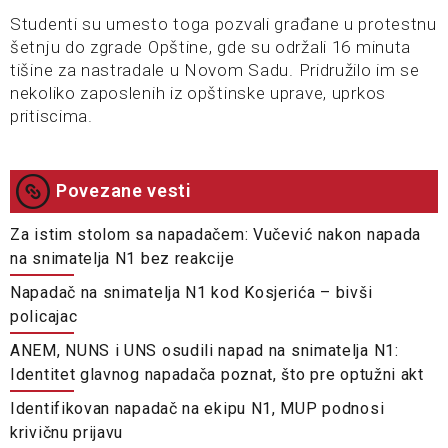
Studenti su umesto toga pozvali građane u protestnu
šetnju do zgrade Opštine, gde su održali 16 minuta
tišine za nastradale u Novom Sadu. Pridružilo im se
nekoliko zaposlenih iz opštinske uprave, uprkos
pritiscima.
Povezane vesti
Za istim stolom sa napadačem: Vučević nakon napada
na snimatelja N1 bez reakcije
Napadač na snimatelja N1 kod Kosjerića – bivši
policajac
ANEM, NUNS i UNS osudili napad na snimatelja N1:
Identitet glavnog napadača poznat, što pre optužni akt
Identifikovan napadač na ekipu N1, MUP podnosi
krivičnu prijavu