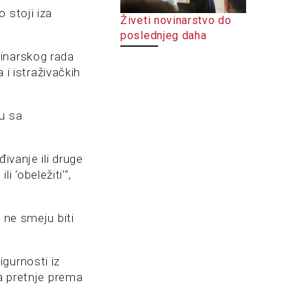
 stoji iza
Živeti novinarstvo do
poslednjeg daha
vinarskog rada
 i istraživačkih
u sa
ivanje ili druge
i ‘obeležiti’“,
 ne smeju biti
gurnosti iz
na pretnje prema