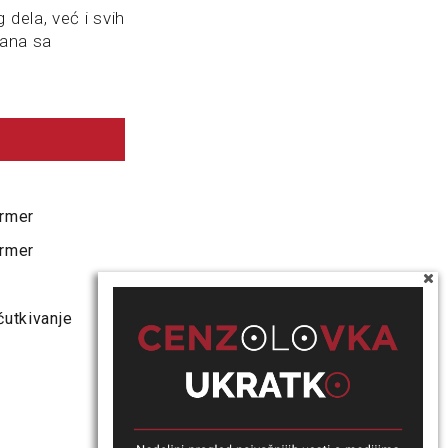
dela, već i svih
zana sa
ormer
ormer
ćutkivanje