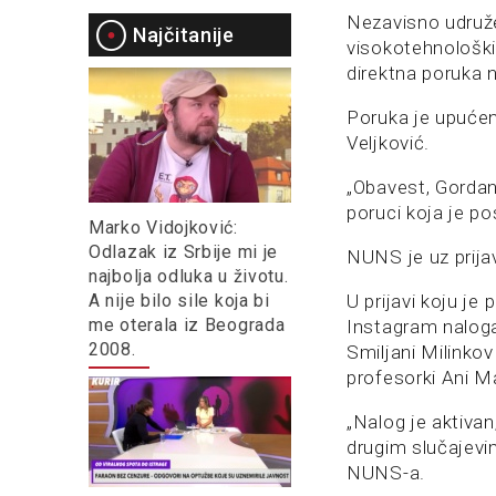
Nezavisno udruže
Najčitanije
visokotehnološki 
direktna poruka 
Poruka je upućena
Veljković.
„Obavest, Gordanu
poruci koja je p
Marko Vidojković:
Odlazak iz Srbije mi je
NUNS je uz prijav
najbolja odluka u životu.
A nije bilo sile koja bi
U prijavi koju je
me oterala iz Beograda
Instagram naloga
2008.
Smiljani Milinkov
profesorki Ani Ma
„Nalog je aktiva
drugim slučajevim
NUNS-a.