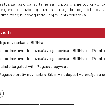
štva zatražio da ispita ne samo postojanje tog krivičnog 
se gone po službenoj dužnosti, a koja bi mogla biti pove
rima zbog njihovog rada i objavljenih tekstova.
vesti
etnju novinarkama BIRN-a
ve pretnje, uvrede i označavanje novinara BIRN-a na TV Inf
ve pretnje, uvrede i označavanje novinara BIRN-a na TV Inf
nalists targeted with Pegasus spyware
Pegasus protiv novinarki u Srbiji – nedopustivo oružje za u