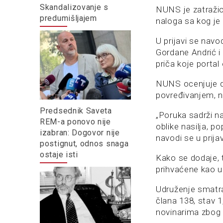
Skandalizovanje s
NUNS je zatražio 
predumišljajem
naloga sa kog je 
U prijavi se nav
Gordane Andrić i 
priča koje portal 
NUNS ocenjuje da
povređivanjem, n
Predsednik Saveta
„Poruka sadrži na
REM-a ponovo nije
oblike nasilja, po
izabran: Dogovor nije
navodi se u prijav
postignut, odnos snaga
ostaje isti
Kako se dodaje, t
prihvaćene kao uo
Udruženje smatra
člana 138, stav 1
novinarima zbog p