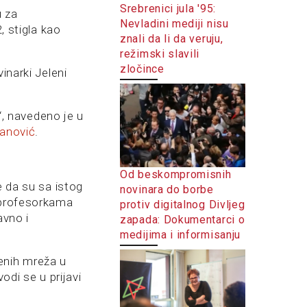
Srebrenici jula '95:
u za
Nevladini mediji nisu
, stigla kao
znali da li da veruju,
režimski slavili
zločince
inarki Jeleni
j“, navedeno je u
janović
.
Od beskompromisnih
e da su sa istog
novinara do borbe
e profesorkama
protiv digitalnog Divljeg
avno i
zapada: Dokumentarci o
medijima i informisanju
enih mreža u
odi se u prijavi