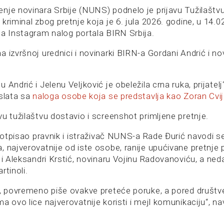
nje novinara Srbije (NUNS) podnelo je prijavu Tužilaštv
kriminal zbog pretnje koja je 6. jula 2026. godine, u 14.02
na Instagram nalog portala BIRN Srbija.
 izvršnoj urednici i novinarki BIRN-a Gordani Andrić i nov
 Andrić i Jelenu Veljković je obeležila crna ruka, prijatel
oslata sa
naloga osobe koja se predstavlja kao Zoran Cvi
u tužilaštvu dostavio i screenshot primljene pretnje.
 potpisao pravnik i istraživač NUNS-a Rade Đurić navodi s
, najverovatnije od iste osobe, ranije upućivane pretnj
 i Aleksandri Krstić, novinaru Vojinu Radovanoviću, a ned
rtinoli.
n, povremeno piše ovakve preteće poruke, a pored društv
a ovo lice najverovatnije koristi i mejl komunikaciju“, nav