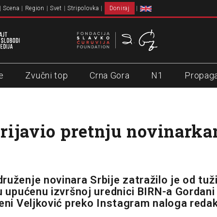
Scena
Region
Svet
Stripolovka
Doniraj
e
Zvučni top
Crna Gora
N1
Propag
ijavio pretnju novinark
ruženje novinara Srbije zatražilo je od tuž
u upućenu izvršnoj urednici BIRN-a Gordani 
leni Veljković preko Instagram naloga reda