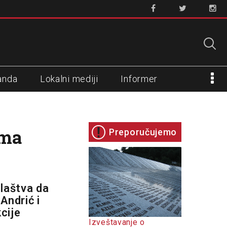
anda
Lokalni mediji
Informer
ama
Preporučujemo
ilaštva da
Andrić i
kcije
Izveštavanje o