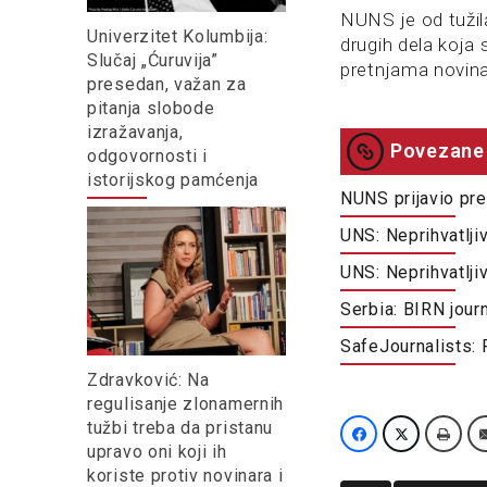
NUNS je od tužila
Univerzitet Kolumbija:
drugih dela koja 
Slučaj „Ćuruvija”
pretnjama novina
presedan, važan za
pitanja slobode
izražavanja,
Povezane 
odgovornosti i
istorijskog pamćenja
NUNS prijavio pr
UNS: Neprihvatlji
UNS: Neprihvatlji
Serbia: BIRN jour
SafeJournalists: 
Zdravković: Na
regulisanje zlonamernih
tužbi treba da pristanu
upravo oni koji ih
koriste protiv novinara i