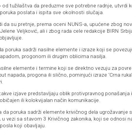
od tužilaštva da preduzme sve potrebne radnje, utvrdi ko
poruka poslata i ispita sve okolnosti slučaja.
odi da su pretnje, prema oceni NUNS-a, upućene zbog no
Jelene Veljković, ali i zbog rada cele redakcije BIRN Srbija
objavljuje.
 poruka sadrži nasilne elemente i izraze koji se povezuj
apadom, progonom ili drugim oblicima nasilja.
silne elemente i termine koji se direktno vezuju za povređ
put napada, progona ili slično, pominjući izraze ‘Crna ruka’ il
i.
akve izjave predstavljaju oblik protivpravnog ponašanja i
bičajen ili kolokvijalan način komunikacije.
 da poruka sadrži elemente krivičnog dela ugrožavanje si
, u vezi sa stavom 3 Krivičnog zakonika, koji se odnosi 
osla koji obavljaju.