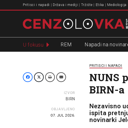
Pritisci i napadi
Država i mediji
Tržište
Etika
Mediologija
REM
Napadi na novinar
U fokusu
Slavko Ćuruvija
PRITISCI I NAPADI
NUNS pr
BIRN-a
IZVOR
BIRN
Nezavisno ud
OBJAVLJENO
ispita pretnj
07. JUL 2026.
novinarki Je