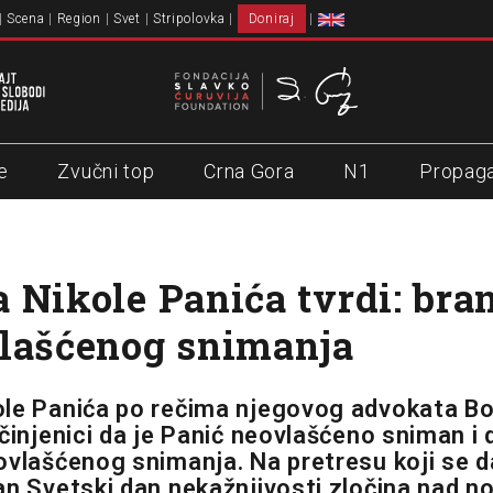
Scena
Region
Svet
Stripolovka
Doniraj
e
Zvučni top
Crna Gora
N1
Propag
 Nikole Panića tvrdi: bran
lašćenog snimanja
le Panića po rečima njegovog advokata Bo
činjenici da je Panić neovlašćeno sniman i 
ovlašćenog snimanja. Na pretresu koji se 
an Svetski dan nekažnjivosti zločina nad n