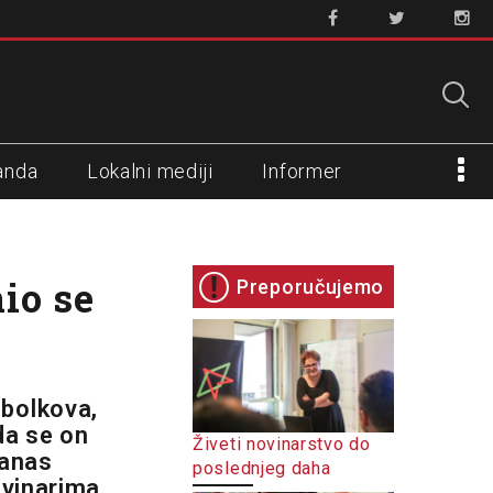
anda
Lokalni mediji
Informer
io se
Preporučujemo
bolkova,
da se on
Živeti novinarstvo do
danas
poslednjeg daha
ovinarima,