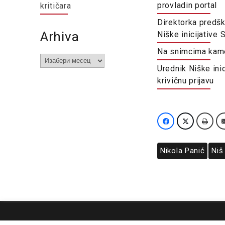
provladin portal
kritičara
Direktorka predšk
Arhiva
Niške inicijative
Na snimcima kame
Arhiva
Urednik Niške ini
krivičnu prijavu
Nikola Panić
Niš
O nama
Impresum
Podrška
Kontakt
Newsletter
Us