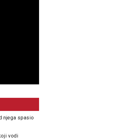
d njega spasio
oji vodi