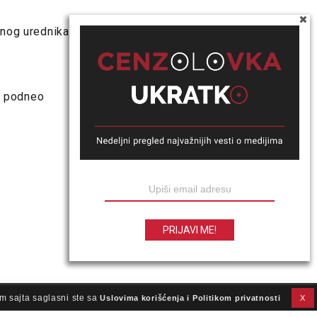
vnog urednika
”, podneo
m sajta saglasni ste sa
Uslovima korišćenja i Politikom privatnosti
X