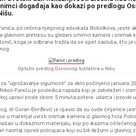
snimci događaja kao dokazi po predlogu O
Nišu.
anića, po rečima njegovog advokata Bobolkova, jeste a
glavnom pretresu su gledani smimci kamera i snimak koj
nić, koga je odbrana tražila da se opet sasluša, što je 
enog.
Optužni predlog Osnovnog tužilaštva u Nišu
 za “ugrožavanje sigurnosti” za delo počinjeno januara 2
Nikoli Paniću je posledica napada koji je zabeležen i sni
skoj upravi posle skoro 5 minuta potere, udarca i psovki 
g, dr Goran Đorđević je izjavio da su ovde činjenice jasn
e u materijal uvrsti snimak kamera iz glavnog hola Polic
e našao u dokaznom materijalu, koji po ikazima oštećeno
n nasrtaj ispred policajaca koji su bili dežurni u glavnoj