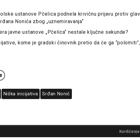
olske ustanove Pčelica podnela krivičnu prijavu protiv gla
 Srđana Nonića zbog „uznemiravanja“
ra javne ustanove „Pčelica“ nestale ključne sekunde?
cijative, kome je gradski činovnik pretio da će ga “polomiti
Niška inicijativa
Srđan Nonić
lovi korišćenja
Korišćenje