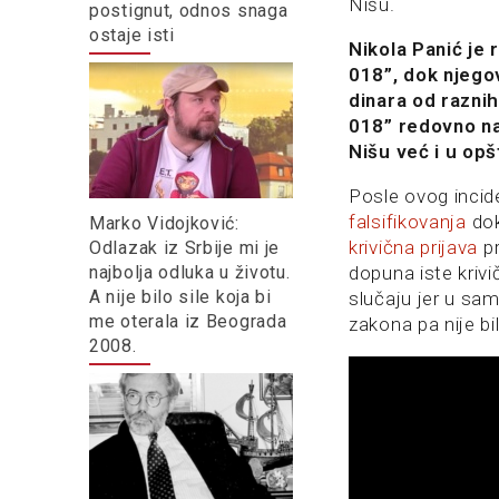
Nišu.
postignut, odnos snaga
ostaje isti
Nikola Panić je
018”, dok njego
dinara od razni
018” redovno na 
Nišu već i u opš
Posle ovog incide
falsifikovanja
dok
Marko Vidojković:
krivična prijava
pr
Odlazak iz Srbije mi je
najbolja odluka u životu.
dopuna iste kriv
A nije bilo sile koja bi
slučaju jer u sa
me oterala iz Beograda
zakona pa nije b
2008.