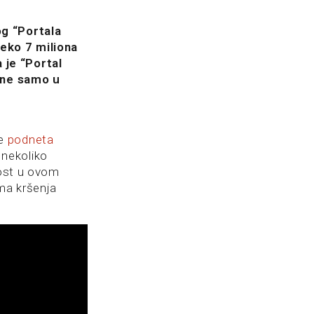
og “Portala
eko 7 miliona
 je “Portal
i ne samo u
je
podneta
 nekoliko
nost u ovom
ema kršenja