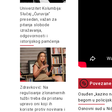
Univerzitet Kolumbija:
Slučaj „Ćuruvija”
presedan, važan za
pitanja slobode
izražavanja,
odgovornosti i
istorijskog pamćenja
Povezane 
Zdravković: Na
regulisanje zlonamernih
Osuđen „kazino na
tužbi treba da pristanu
begom u policijsk
upravo oni koji ih
Osnovni sud u Niš
koriste protiv novinara i