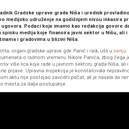
 radnik Gradske uprave grada Niša i urednik provladin
vo medijsko udruženje na godišnjem nivou inkasira pr
h ugovora. Podaci koje imamo kao redakcija govore da
spisku medija koje finansira javni sektor u Nišu, ali 
tinama i gradovima u blizini Niša.
nta, organi gradske uprave gde Panić i radi, ušli u
seriju
umenata o radnom vremenu Nikole Panića, zbog čega 
otiv više lica koje rade u javnom sektoru grada Niša, ali i
ične prijave. Upravna inspekcija je konstatovala nepravil
mom aktu nije postojao zavodni pečat, ali je navela da n
ilo mesta za dalje postupanje.