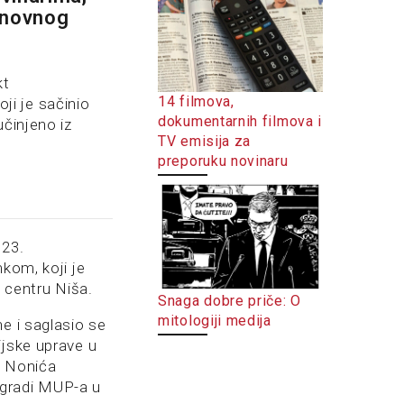
snovnog
kt
14 filmova,
i je sačinio
dokumentarnih filmova i
učinjeno iz
TV emisija za
preporuku novinaru
023.
mkom, koji je
u centru Niša.
Snaga dobre priče: O
mitologiji medija
e i saglasio se
ijske uprave u
g Nonića
 zgradi MUP-a u