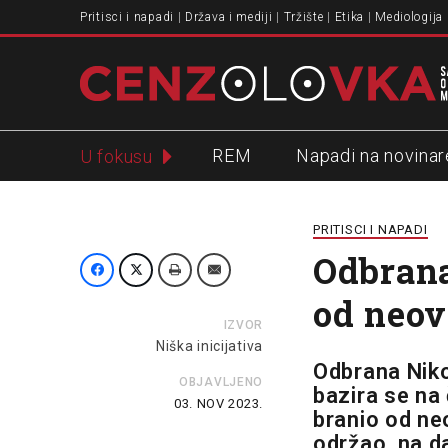
Pritisci i napadi
Država i mediji
Tržište
Etika
Mediologija
REM
Napadi na novinar
U fokusu
Slavko Ćuruvija
PRITISCI I NAPADI
Odbrana
od neov
IZVOR
Niška inicijativa
Odbrana Niko
OBJAVLJENO
bazira se na 
03. NOV 2023.
branio od ne
održao, na d