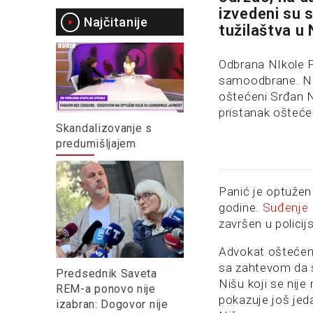
izvedeni su 
Najčitanije
tužilaštva u 
Odbrana NIkole P
samoodbrane. Na 
oštećeni Srđan No
pristanak ošteć
Skandalizovanje s
predumišljajem
Panić je optužen
godine.
Suđenje
završen u policij
Advokat oštećeno
sa zahtevom da s
Predsednik Saveta
Nišu koji se nij
REM-a ponovo nije
pokazuje još jeda
izabran: Dogovor nije