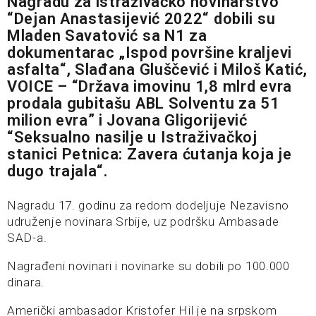
Nagradu za istraživačko novinarstvo
“Dejan Anastasijević 2022“ dobili su
Mladen Savatović sa N1 za
dokumentarac „Ispod površine kraljevi
asfalta“, Slađana Gluščević i Miloš Katić,
VOICE – “Država imovinu 1,8 mlrd evra
prodala gubitašu ABL Solventu za 51
milion evra” i Jovana Gligorijević
“Seksualno nasilje u Istraživačkoj
stanici Petnica: Zavera ćutanja koja je
dugo trajala“.
Nagradu 17. godinu za redom dodeljuje Nezavisno
udruženje novinara Srbije, uz podršku Ambasade
SAD-a.
Nagrađeni novinari i novinarke su dobili po 100.000
dinara.
Američki ambasador Kristofer Hil je na srpskom