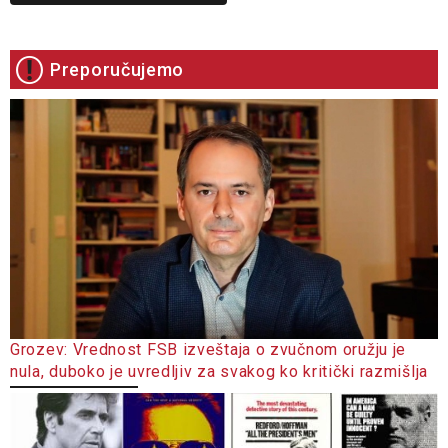
Preporučujemo
Grozev: Vrednost FSB izveštaja o zvučnom oružju je
nula, duboko je uvredljiv za svakog ko kritički razmišlja