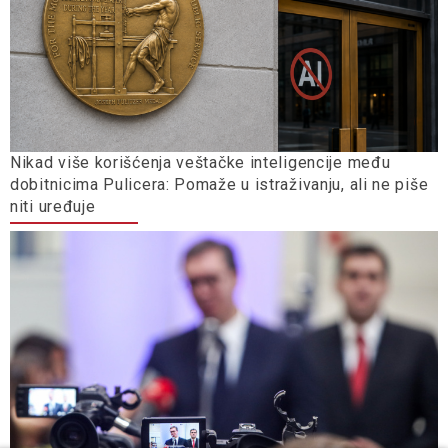
Nikad više korišćenja veštačke inteligencije među
dobitnicima Pulicera: Pomaže u istraživanju, ali ne piše
niti uređuje