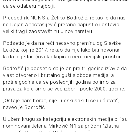
da se odaberu najbolji.
Predsednik NUNS-a Željko Bodrožić, rekao je da nas
ne Dejan Anastasijević prerano napustio i ostavio
veliki trag i zaostavštinu u novinarstvu.
Podsetio je da na reči nedavno preminulog Slaviše
Lekića, koji je 2017. rekao da nije lako biti novonar
kada je jedan čovek okupirao ceo medijski prostor.
Bodrožić je podsetio da je on pre tri godine izjavio da
vlast otvoreno i brutalno guši slobode medija, a
prošle godine da se poslednjih godina borimo za
prava za koje smo se već izborili posle 2000. godine.
„Ostaje nam borba, nije ljudski sakriti se i ućutati“,
naveo je Bodrožić.
U užem krugu za kategoriju elektronskih medija bili su
nominovani Jelena Mirković N1 sa pričom “Zlatna