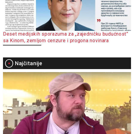
Deset medijskih sporazuma za „zajedničku budućnost”
sa Kinom, zemljom cenzure i progona novinara
Najčitanije