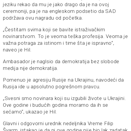
jeziku rekao da mu je jako drago da je na ovoj
ceremoniji, pa je na engleskom podsetio da SAD
podržava ovu nagradu od početka.
„Čestitam svima koji se bavite istraživačkim
novinarstvom. To je veoma teška profesija. Veoma je
važna potraga za istinom i time šta je ispravno“,
naveo je Hil.
Ambasador je naglsio da demokratija bez slobode
medija nije demokratija.
Pomenuo je agresiju Rusije na Ukrajinu, navodeći da
Rusija ide u apsolutno pogrešnom pravcu.
„Svesni smo novinara koji su izgubili živote u Ukrajini.
Ove godine i budućih godina moramo da ih se
sećamo“, ukazao je Hil.
Glavni i odgovorni urednik nedeljnika Vreme Filip
Švarm, istakao je da ni ove godine nije bio lak zadatak