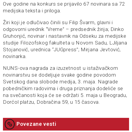
Ove godine na konkurs se prijavilo 67 novinara sa 72
medijska teksta i priloga.
Žiri koji je odlučivao činili su Filip Švarm, glavni i
odgovorni urednik “Vreme” – predsednik žirija; Dinko
Gruhonjić, novinar i nastavnik na Odseku za medijske
studije Filozofskog fakulteta u Novom Sadu, LJiljana
Stojanović, urednica “JUGpress”; Mirjana Jevtović,
novinarka.
NUNS-ova nagrada za izuzetnost u istaživačkom
novinarstvu se dodeljuje svake godine povodom
Svetskog dana slobode medija, 3. maja. Nagrade
pobedničkim radovima i druga priznanja dodeliće se
na svečanosti koja će se održati 5. maja u Beogradu,
Dorćol platzu, Dobračina 59, u 15 časova.
Povezane vesti