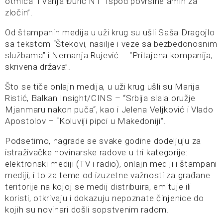
otmica“ i Vanja Đurić N1 “Ispod površine amin za
zločin”.
Od štampanih medija u uži krug su ušli Saša Dragojlo
sa tekstom “Štekovi, nasilje i veze sa bezbedonosnim
službama” i Nemanja Rujević – “Pritajena kompanija,
skrivena država”.
Što se tiče onlajn medija, u uži krug ušli su Marija
Ristić, Balkan Insight/CINS – “Srbija slala oružje
Mjanmaru nakon puča“, kao i Jelena Veljković i Vlado
Apostolov – “Koluviji pipci u Makedoniji“.
Podsetimo, nagrade se svake godine dodeljuju za
istraživačke novinarske radove u tri kategorije:
elektronski mediji (TV i radio), onlajn mediji i štampani
mediji, i to za teme od izuzetne važnosti za građane
teritorije na kojoj se medij distribuira, emituje ili
koristi, otkrivaju i dokazuju nepoznate činjenice do
kojih su novinari došli sopstvenim radom.