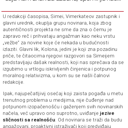
U redakciji časopisa, Simei, Vimerkateov zastupnik i
glavni urednik, okuplja grupu novinara, koja zbog
autentičnosti projekta ne sme da zna o čemu je
zapravo reč i prihvataju angažman kao neku vrstu
„vežbe“ za novine koje će nekada u budućnosti
izlaziti. Glavni lik, Kolona, jedini je koji zna pozadinu
priče, te čitaocima njegovi razgovori sa Simeijem
predstavljaju dašak realnosti, koji nas sprečava da se
izgubimo u vrtlogu iskrivljenih činjenica i potpunog
moralnog relativizma, u kom su se našli čalnovi
redakcije.
Ipak, najupečatljivij osećaj koji zaista pogađa u metu
trenutnog problema u medijima, nije čuđenje nad
potpunom izopačenošću i gaženjem svih novinarskih
načela, već upravo ono suprotno, uviđanje
jezive
sličnosti sa realnošću
. Od novinara se traži da budu
angažovani, proaktivni istraživači koji predviđaju