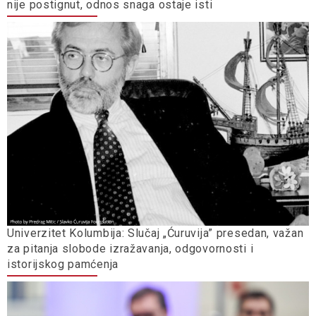
nije postignut, odnos snaga ostaje isti
Univerzitet Kolumbija: Slučaj „Ćuruvija” presedan, važan
za pitanja slobode izražavanja, odgovornosti i
istorijskog pamćenja