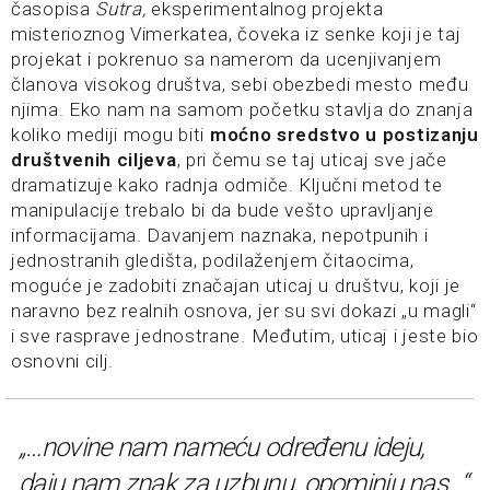
časopisa
Sutra,
eksperimentalnog projekta
misterioznog Vimerkatea, čoveka iz senke koji je taj
projekat i pokrenuo sa namerom da ucenjivanjem
članova visokog društva, sebi obezbedi mesto među
njima. Eko nam na samom početku stavlja do znanja
koliko mediji mogu biti
moćno sredstvo u postizanju
društvenih ciljeva
, pri čemu se taj uticaj sve jače
dramatizuje kako radnja odmiče. Ključni metod te
manipulacije trebalo bi da bude vešto upravljanje
informacijama. Davanjem naznaka, nepotpunih i
jednostranih gledišta, podilaženjem čitaocima,
moguće je zadobiti značajan uticaj u društvu, koji je
naravno bez realnih osnova, jer su svi dokazi „u magli“
i sve rasprave jednostrane. Međutim, uticaj i jeste bio
osnovni cilj.
„…novine nam nameću određenu ideju,
daju nam znak za uzbunu, opominju nas…“