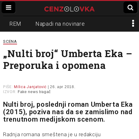
REM
Napadi na novinare
Zvučni top
Crna Gora
N1
SCENA
„Nulti broj“ Umberta Eka –
Propaganda
Lokalni mediji
Preporuka i opomena
Informer
Slavko Ćuruvija
PIŠE:
Milica Janjatović
| 26. apr 2018.
IZVOR:
Fake news tragač
Nulti broj, poslednji roman Umberta Eka
(2015), poziva nas da se zamislimo nad
trenutnom medijskom scenom.
Radnja romana smeštena je u redakciju