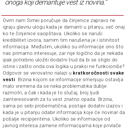
onoga koji demantuje vest iz novina.“
Ovim nam Simei poručuje da činjenice zapravo ne
igraju glavnu ulogu kada je damanti u pitanju, već onaj
ko te činjenice saopštava. Ukoliko se naruši
kredibilitet izvora, samim tim narušena je i istinitost
informacija. Međutim, ukoliko su informacije ono što
nas primarno interesuje, zar nije logično da je nekada
ipak potrebno uložiti dodatni trud da bi se stiglo do
istine i zašto onda ova logika u praksi ne funkcioniše?
Odgovor se verovatno nalazi u
kratkoročnosti svake
vesti
. Brzina kojom se informacije smenjuju ostavlja
malo vremena da se neka problematika dublje
razmotri, a čak i kada je to slučaj, broj ljudi
zainteresovanih za tu vest znatno opada. Brzina,
sama po sebi probematična, postaje dodatni izazov i
kada je u pitanju odabir informacija koje će novinar da
pošalje recipijentima. Ukoliko se informacije od
javnog interesa zamene informacijama koje privlače