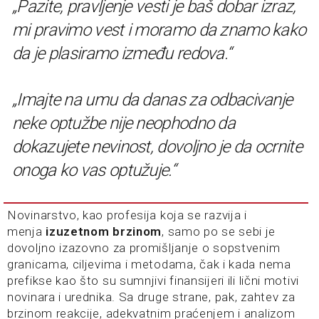
„Pazite, pravljenje vesti je baš dobar izraz,
mi pravimo vest i moramo da znamo kako
da je plasiramo između redova.“
„Imajte na umu da danas za odbacivanje
neke optužbe nije neophodno da
dokazujete nevinost, dovoljno je da ocrnite
onoga ko vas optužuje.“
Novinarstvo, kao profesija koja se razvija i
menja
izuzetnom brzinom
, samo po se sebi je
dovoljno izazovno za promišljanje o sopstvenim
granicama, ciljevima i metodama, čak i kada nema
prefikse kao što su sumnjivi finansijeri ili lični motivi
novinara i urednika. Sa druge strane, pak, zahtev za
brzinom reakcije, adekvatnim praćenjem i analizom