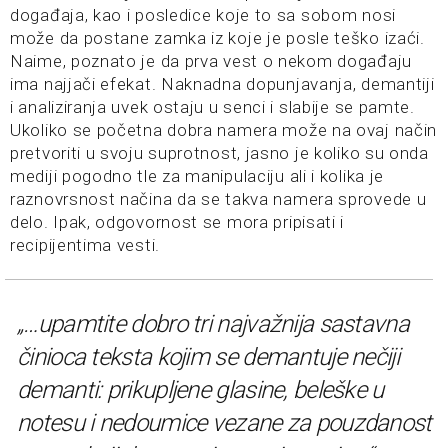
događaja, kao i posledice koje to sa sobom nosi
može da postane zamka iz koje je posle teško izaći.
Naime, poznato je da prva vest o nekom događaju
ima najjači efekat. Naknadna dopunjavanja, demantiji
i analiziranja uvek ostaju u senci i slabije se pamte.
Ukoliko se početna dobra namera može na ovaj način
pretvoriti u svoju suprotnost, jasno je koliko su onda
mediji pogodno tle za manipulaciju ali i kolika je
raznovrsnost načina da se takva namera sprovede u
delo. Ipak, odgovornost se mora pripisati i
recipijentima vesti.
„…upamtite dobro tri najvažnija sastavna
činioca teksta kojim se demantuje nečiji
demanti: prikupljene glasine, beleške u
notesu i nedoumice vezane za pouzdanost