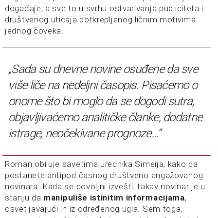
događaje, a sve to u svrhu ostvarivanja publiciteta i
društvenog uticaja potkrepljenog ličnim motivima
jednog čoveka.
„Sada su dnevne novine osuđene da sve
više liče na nedeljni časopis. Pisaćemo o
onome što bi moglo da se dogodi sutra,
objavljivaćemo analitičke članke, dodatne
istrage, neočekivane prognoze…“
Roman obiluje savetima urednika Simeija, kako da
postanete antipod časnog društveno angažovanog
novinara. Kada se dovoljni izvešti, takav novinar je u
stanju da
manipuliše istinitim informacijama
,
osvetljavajući ih iz određenog ugla. Sem toga,