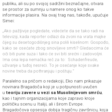
publiku, ali su po svojoj sadržini beznačajne, otvara
se prostor za sumnju u namere onog ko takve
informacije plasira. Na ovaj trag nas, takođe, upućuje
Simei:
„Ako pažljivije pogledate, videćete da se tako radi na
televiziji, kada reporter odlazi da zvoni na vrata majke
čijeg su desetogodišnjeg sina polili kiselinom: Gospođo,
kako se osećate zbog sinovljeve smrti? Gledaocima će
oči biti pune suza i tako će svi biti srećni i zadovoljni.
Ima ona lepa nemačka reč za to: Schadenfreude,
uživanje u tuđoj nesreći. To je osećanje koje svake
novine treba da pothranjuju i poštuju.“
Paralelno sa pričom o redakciji, Eko nam prikazuje
novinara Bragadoča koji je u potpunosti uvučen
u
teoriju zavere u vezi sa Musolinijevom smrću
,
kao i tajnim organizacijama koje zapravo kroje
političku scenu u Italiji, ali i širom Evrope.
Bragadočova opsesija dobija tragičnu završnicu, koja