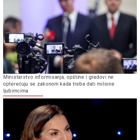
Ministarstvo informisanja, opštine i gradovi ne
opterećuju se zakonom kada treba dati milione
ljubimcima