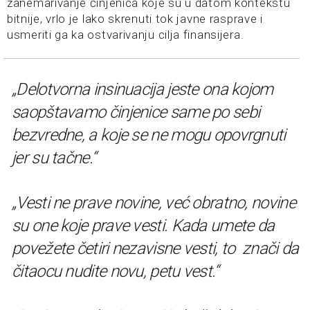
zanemarivanje činjenica koje su u datom kontekstu
bitnije, vrlo je lako skrenuti tok javne rasprave i
usmeriti ga ka ostvarivanju cilja finansijera.
„Delotvorna insinuacija jeste ona kojom
saopštavamo činjenice same po sebi
bezvredne, a koje se ne mogu opovrgnuti
jer su tačne.“
„Vesti ne prave novine, već obratno, novine
su one koje prave vesti. Kada umete da
povežete četiri nezavisne vesti, to znači da
čitaocu nudite novu, petu vest.“