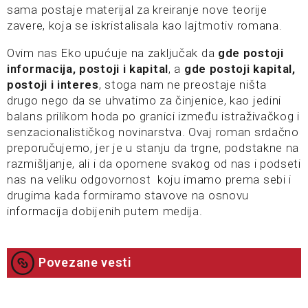
sama postaje materijal za kreiranje nove teorije
zavere, koja se iskristalisala kao lajtmotiv romana.
Ovim nas Eko upućuje na zaključak da
gde postoji
informacija, postoji i kapital
, a
gde postoji kapital,
postoji i interes
, stoga nam ne preostaje ništa
drugo nego da se uhvatimo za činjenice, kao jedini
balans prilikom hoda po granici između istraživačkog i
senzacionalističkog novinarstva. Ovaj roman srdačno
preporučujemo, jer je u stanju da trgne, podstakne na
razmišljanje, ali i da opomene svakog od nas i podseti
nas na veliku odgovornost koju imamo prema sebi i
drugima kada formiramo stavove na osnovu
informacija dobijenih putem medija.
Povezane vesti