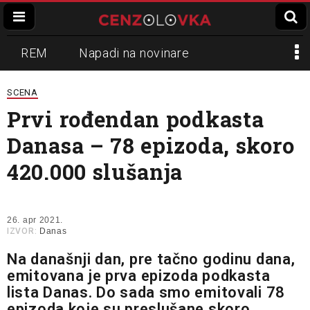
REM
Napadi na novinare
Zvučni top
Crna Gora
N1
SCENA
Prvi rođendan podkasta
Propaganda
Lokalni mediji
Danasa – 78 epizoda, skoro
Informer
Slavko Ćuruvija
420.000 slušanja
26. apr 2021.
IZVOR:
Danas
Na današnji dan, pre tačno godinu dana,
emitovana je prva epizoda podkasta
lista Danas. Do sada smo emitovali 78
epizoda koje su preslušane skoro