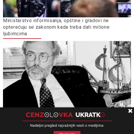
Ministarstvo informisanja, opštine i gradovi ne
opterećuju se zakonom kada treba dati milione
ljubimcima
Univerzitet Kolumbija: Slučaj „Ćuruvija” presedan, važan