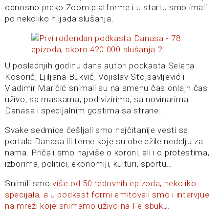
odnosno preko Zoom platforme i u startu smo imali
po nekoliko hiljada slušanja.
U poslednjih godinu dana autori podkasta Selena
Kosorić, Ljiljana Bukvić, Vojislav Stojsavljević i
Vladimir Maričić snimali su na smenu čas onlajn čas
uživo, sa maskama, pod vizirima, sa novinarima
Danasa i specijalnim gostima sa strane.
Svake sedmice češljali smo najčitanije vesti sa
portala Danasa ili teme koje su obeležile nedelju za
nama. Pričali smo najviše o koroni, ali i o protestima,
izborima, politici, ekonomiji, kulturi, sportu…
Snimili smo
više od 50 redovnih epizoda, nekoliko
specijala, a u podkast formi emitovali smo i intervjue
na mreži koje snimamo uživo na Fejsbuku
.