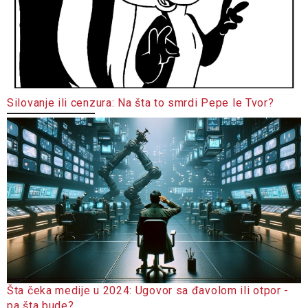
Silovanje ili cenzura: Na šta to smrdi Pepe le Tvor?
Šta čeka medije u 2024: Ugovor sa đavolom ili otpor -
pa šta bude?