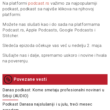
Na platformi
podcast.rs
važimo za najpopularniji
podkast, podkast sa najviše klikova na njihovoj
platformi.
Možete nas slušati kao i do sada na platformama
Podcast.rs, Apple Podcasts, Google Podcasts i
Stitcher.
Sledeća epizoda očekuje vas već u nedelju 2. maja.
Slušajte nas i dalje, spremamo uskoro i novine i hvala
na poverenju.
Povezane vesti
Danas podkast: Kome smetaju profesionalni novinari u
Srbiji (AUDIO)
Podkast Danasa najslušaniji i u julu, treći mesec