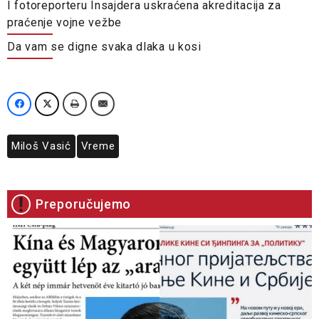
I fotoreporteru Insajdera uskraćena akreditacija za
praćenje vojne vežbe
Da vam se digne svaka dlaka u kosi
Miloš Vasić
Vreme
Preporučujemo