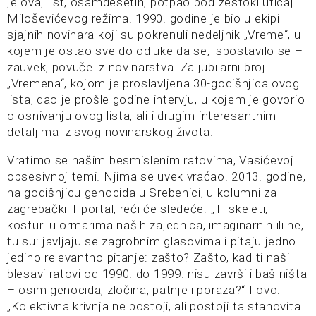
je ovaj list, osamdesetih, potpao pod žestoki uticaj
Miloševićevog režima. 1990. godine je bio u ekipi
sjajnih novinara koji su pokrenuli nedeljnik „Vreme“, u
kojem je ostao sve do odluke da se, ispostavilo se –
zauvek, povuče iz novinarstva. Za jubilarni broj
„Vremena“, kojom je proslavljena 30-godišnjica ovog
lista, dao je prošle godine intervju, u kojem je govorio
o osnivanju ovog lista, ali i drugim interesantnim
detaljima iz svog novinarskog života.
Vratimo se našim besmislenim ratovima, Vasićevoj
opsesivnoj temi. Njima se uvek vraćao. 2013. godine,
na godišnjicu genocida u Srebenici, u kolumni za
zagrebački T-portal, reći će sledeće: „Ti skeleti,
kosturi u ormarima naših zajednica, imaginarnih ili ne,
tu su: javljaju se zagrobnim glasovima i pitaju jedno
jedino relevantno pitanje: zašto? Zašto, kad ti naši
blesavi ratovi od 1990. do 1999. nisu završili baš ništa
– osim genocida, zločina, patnje i poraza?“ I ovo:
„Kolektivna krivnja ne postoji, ali postoji ta stanovita