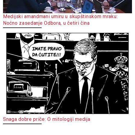
Medijski amandmani umiru u skupštinskom mraku:
Noćno zasedanje Odbora, u četiri čina
Snaga dobre priče: O mitologiji medija