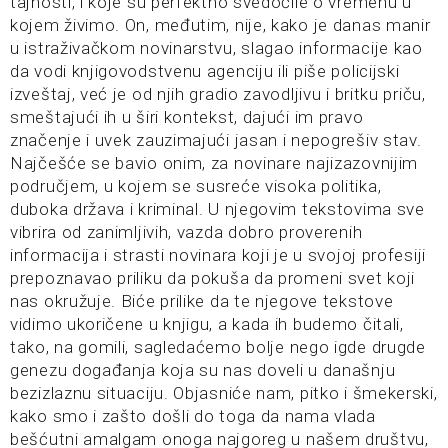
tajnosti, i koje su perfektno svedočile o vremenu u
kojem živimo. On, međutim, nije, kako je danas manir
u istraživačkom novinarstvu, slagao informacije kao
da vodi knjigovodstvenu agenciju ili piše policijski
izveštaj, već je od njih gradio zavodljivu i britku priču,
smeštajući ih u širi kontekst, dajući im pravo
značenje i uvek zauzimajući jasan i nepogrešiv stav.
Najčešće se bavio onim, za novinare najizazovnijim
područjem, u kojem se susreće visoka politika,
duboka država i kriminal. U njegovim tekstovima sve
vibrira od zanimljivih, vazda dobro proverenih
informacija i strasti novinara koji je u svojoj profesiji
prepoznavao priliku da pokuša da promeni svet koji
nas okružuje. Biće prilike da te njegove tekstove
vidimo ukoričene u knjigu, a kada ih budemo čitali,
tako, na gomili, sagledaćemo bolje nego igde drugde
genezu događanja koja su nas doveli u današnju
bezizlaznu situaciju. Objasniće nam, pitko i šmekerski,
kako smo i zašto došli do toga da nama vlada
bešćutni amalgam onoga najgoreg u našem društvu,