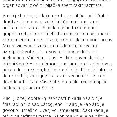
organizovani zločin i pljačka svemirskih razmera.
Vasić je bio i sjajni kolumnista, analitičar političkih i
društvenih procesa, veliki kritičar nacionalizma i
antiratni aktivista. Pripadao je ne tako brojnoj
grupaciji srbijanskih intelektualaca koji su se, onako
kako su znali i umeli, javno, jasno i glasno borili protiv
Miloševićevog režima, rata i zločina, bukvalno
rizikujući živote. Učestvovao je posle dolaska
Aleksandra Vučića na vlast – i kao govornik, i kao
obični šetač – i na demonstracijama protiv njegovog
nakaradnog režima, koji je porobio institucije i ukinuo
demokratiju, vraćajući na javnu scenu duh i zakon
devedesetih. Nije Vasić štedeo teške reči da opiše
sadašnjeg vladara Srbije.
Kao ljubitelj dobre književnosti, nikada Vasić nije
frazirao, niti pisao uštogljeno. Pisao je kao što je
govorio: umešno, uverljivo, šmekerski, čak i kada je
reč o najtežim temama. Ni onima koje je najoštrije