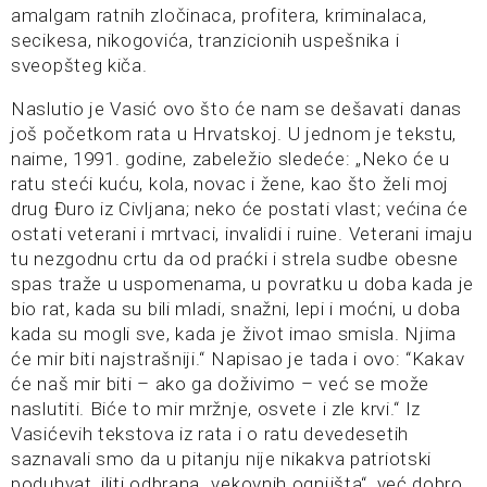
amalgam ratnih zločinaca, profitera, kriminalaca,
secikesa, nikogovića, tranzicionih uspešnika i
sveopšteg kiča.
Naslutio je Vasić ovo što će nam se dešavati danas
još početkom rata u Hrvatskoj. U jednom je tekstu,
naime, 1991. godine, zabeležio sledeće: „Neko će u
ratu steći kuću, kola, novac i žene, kao što želi moj
drug Đuro iz Civljana; neko će postati vlast; većina će
ostati veterani i mrtvaci, invalidi i ruine. Veterani imaju
tu nezgodnu crtu da od praćki i strela sudbe obesne
spas traže u uspomenama, u povratku u doba kada je
bio rat, kada su bili mladi, snažni, lepi i moćni, u doba
kada su mogli sve, kada je život imao smisla. Njima
će mir biti najstrašniji.“ Napisao je tada i ovo: “Kakav
će naš mir biti – ako ga doživimo – već se može
naslutiti. Biće to mir mržnje, osvete i zle krvi.“ Iz
Vasićevih tekstova iz rata i o ratu devedesetih
saznavali smo da u pitanju nije nikakva patriotski
poduhvat, iliti odbrana „vekovnih ognjišta“, već dobro