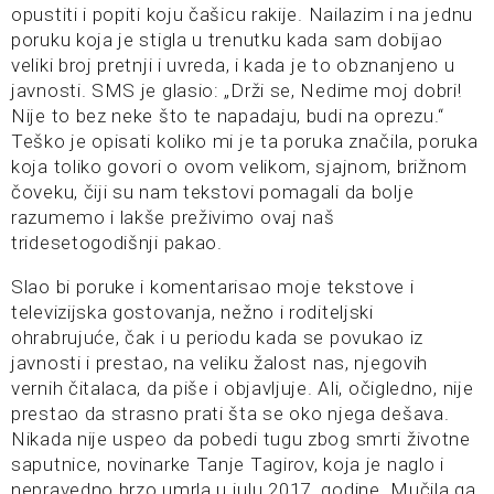
opustiti i popiti koju čašicu rakije. Nailazim i na jednu
poruku koja je stigla u trenutku kada sam dobijao
veliki broj pretnji i uvreda, i kada je to obznanjeno u
javnosti. SMS je glasio: „Drži se, Nedime moj dobri!
Nije to bez neke što te napadaju, budi na oprezu.“
Teško je opisati koliko mi je ta poruka značila, poruka
koja toliko govori o ovom velikom, sjajnom, brižnom
čoveku, čiji su nam tekstovi pomagali da bolje
razumemo i lakše preživimo ovaj naš
tridesetogodišnji pakao.
Slao bi poruke i komentarisao moje tekstove i
televizijska gostovanja, nežno i roditeljski
ohrabrujuće, čak i u periodu kada se povukao iz
javnosti i prestao, na veliku žalost nas, njegovih
vernih čitalaca, da piše i objavljuje. Ali, očigledno, nije
prestao da strasno prati šta se oko njega dešava.
Nikada nije uspeo da pobedi tugu zbog smrti životne
saputnice, novinarke Tanje Tagirov, koja je naglo i
nepravedno brzo umrla u julu 2017. godine. Mučila ga