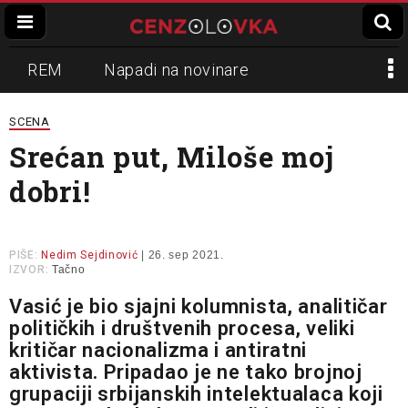
REM
Napadi na novinare
Zvučni top
Crna Gora
N1
SCENA
Srećan put, Miloše moj
Propaganda
Lokalni mediji
dobri!
Informer
Slavko Ćuruvija
PIŠE:
Nedim Sejdinović
| 26. sep 2021.
IZVOR:
Tačno
Vasić je bio sjajni kolumnista, analitičar
političkih i društvenih procesa, veliki
kritičar nacionalizma i antiratni
aktivista. Pripadao je ne tako brojnoj
grupaciji srbijanskih intelektualaca koji