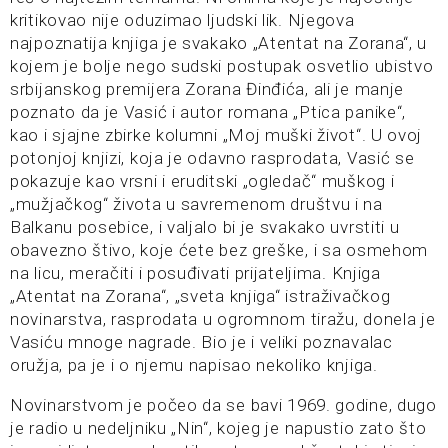
kritikovao nije oduzimao ljudski lik. Njegova
najpoznatija knjiga je svakako „Atentat na Zorana“, u
kojem je bolje nego sudski postupak osvetlio ubistvo
srbijanskog premijera Zorana Đinđića, ali je manje
poznato da je Vasić i autor romana „Ptica panike“,
kao i sjajne zbirke kolumni „Moj muški život“. U ovoj
potonjoj knjizi, koja je odavno rasprodata, Vasić se
pokazuje kao vrsni i eruditski „ogledač“ muškog i
„mužjačkog“ života u savremenom društvu i na
Balkanu posebice, i valjalo bi je svakako uvrstiti u
obavezno štivo, koje ćete bez greške, i sa osmehom
na licu, meračiti i posuđivati prijateljima. Knjiga
„Atentat na Zorana“, „sveta knjiga“ istraživačkog
novinarstva, rasprodata u ogromnom tiražu, donela je
Vasiću mnoge nagrade. Bio je i veliki poznavalac
oružja, pa je i o njemu napisao nekoliko knjiga.
Novinarstvom je počeo da se bavi 1969. godine, dugo
je radio u nedeljniku „Nin“, kojeg je napustio zato što