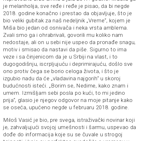
je melanholija, sve ređe i ređe je pisao, da bi negde
2018. godine konačno i prestao da objavljuje, što je
bio veliki gubitak za naš nedeljnik „Vreme“, kojem je
Miša bio jedan od osnivača i neka vrsta amblema.
Zvali smo ga i ohrabrivali, govorili mu koliko nam
nedostaje, ali on u sebi nije uspeo da pronađe snagu,
motiv i smisao da nastavi da piše. Sigurno to ima
veze i sa činjenicom da je u Srbiji na vlast, i to
dugogodišnju, iscrpljujuću i deprimirajuću, došlo sve
ono protiv čega se borio celoga života, i što je
izgubio nadu da će „vladavina najgorih“ u skoroj
budućnosti isteći. „Borim se, Nedime, kako znam i
umem. Izmišljam sebi posla po kući, to mi jedino
prija“, glasio je njegov odgovor na moje pitanje kako
se oseća, upućeno negde u februaru 2018. godine.
Miloš Vasić je bio, pre svega, istraživački novinar koji
je, zahvaljujući svojoj umešnosti i šarmu, uspevao da
dođe do informacija koje su se čuvale u strogoj