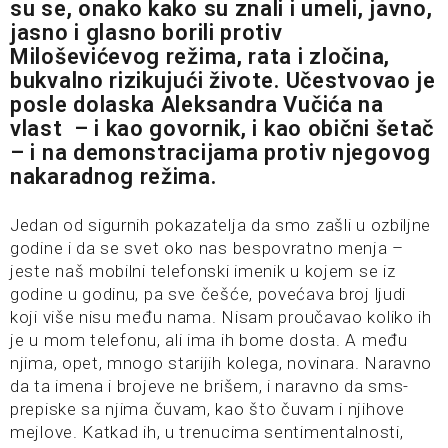
su se, onako kako su znali i umeli, javno,
jasno i glasno borili protiv
Miloševićevog režima, rata i zločina,
bukvalno rizikujući živote. Učestvovao je
posle dolaska Aleksandra Vučića na
vlast – i kao govornik, i kao obični šetač
– i na demonstracijama protiv njegovog
nakaradnog režima.
Jedan od sigurnih pokazatelja da smo zašli u ozbiljne
godine i da se svet oko nas bespovratno menja –
jeste naš mobilni telefonski imenik u kojem se iz
godine u godinu, pa sve češće, povećava broj ljudi
koji više nisu među nama. Nisam proučavao koliko ih
je u mom telefonu, ali ima ih bome dosta. A među
njima, opet, mnogo starijih kolega, novinara. Naravno
da ta imena i brojeve ne brišem, i naravno da sms-
prepiske sa njima čuvam, kao što čuvam i njihove
mejlove. Katkad ih, u trenucima sentimentalnosti,