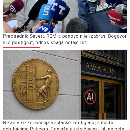
Predsednik Saveta REM-a ponovo nije izabran: Dogovor
nije postignut, odnos snaga ostaje isti
Nikad više korišćenja veštačke inteligencije među
dobitnicima Pulicera: Pomaže u istraživanju, ali ne piše