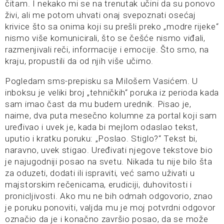
čitam. I nekako mi se na trenutak učini da su ponovo
živi, ali me potom uhvati onaj svepoznati osećaj
krivice što sa onima koji su prešli preko „modre rijeke“
nismo više komunicirali, što se češće nismo viđali,
razmenjivali reči, informacije i emocije. Što smo, na
kraju, propustili da od njih više učimo.
Pogledam sms-prepisku sa Milošem Vasićem. U
inboksu je veliki broj „tehničkih“ poruka iz perioda kada
sam imao čast da mu budem urednik. Pisao je,
naime, dva puta mesečno kolumne za portal koji sam
uređivao i uvek je, kada bi mejlom odaslao tekst,
uputio i kratku poruku: „Poslao. Stiglo?“ Tekst bi,
naravno, uvek stigao. Uređivati njegove tekstove bio
je najugodniji posao na svetu. Nikada tu nije bilo šta
za oduzeti, dodati ili ispraviti, već samo uživati u
majstorskim rečenicama, erudiciji, duhovitosti i
pronicljivosti. Ako mu ne bih odmah odgovorio, znao
je poruku ponoviti, valjda mu je moj potvrdni odgovor
označio da je i konačno završio posao, da se može