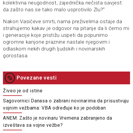
kolektivna neugodnost, zajednička nečista savjest:
da zašto nas se tako malo usprotivilo Zlu?“
Nakon Vasićeve smrti, nama preživelima ostaje da
strahujemo kakav je odgovor na pitanje da li ćemo mi
i generacije koje pristižu uspeti da popunimo
ogromne kanjone praznine nastale njegovim i
odlaskom nekih drugih ljudskih i novinarskih
gorostasa.
Povezane vesti
Živeo je od istine
Sagovornici Danasa o zabrani novinarima da prisustvuju
vojnim vežbama: VBA određuje ko je podoban
ANEM: Zašto je novinaru Vremena zabranjeno da
izveštava sa vojne vežbe?