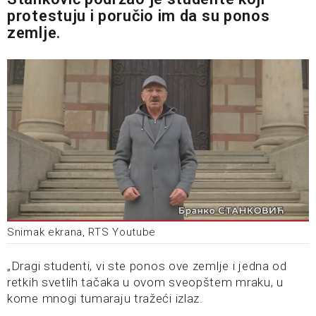
protestuju i poručio im da su ponos
zemlje.
Snimak ekrana, RTS Youtube
„Dragi studenti, vi ste ponos ove zemlje i jedna od
retkih svetlih tačaka u ovom sveopštem mraku, u
kome mnogi tumaraju tražeći izlaz.