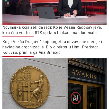
Novinarka koja želi da radi: Ko je Vesna Radosavljević
koja čita vesti na RTS uprkos blokadama studenata
Ko je Vukša Dragović koji targetira nezavisne medije i
nevladine organizacije: Bio direktor u firmi Predraga
Koluvije, primila ga Ana Brnabić