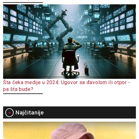
Šta čeka medije u 2024: Ugovor sa đavolom ili otpor -
pa šta bude?
Najčitanije