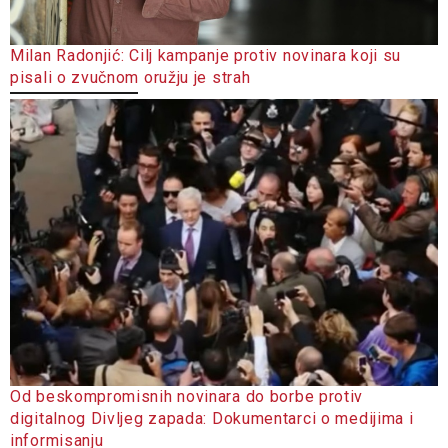
Milan Radonjić: Cilj kampanje protiv novinara koji su
pisali o zvučnom oružju je strah
Od beskompromisnih novinara do borbe protiv
digitalnog Divljeg zapada: Dokumentarci o medijima i
informisanju