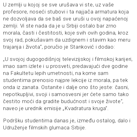
U zemlji u kojoj se sve urušava vi ste, uz vaše
profesore, noseći stubovi i ta najjača armatura koja
ne dozvoljava da se baš sve uruši u ovoj napaćenoj
zemlji. Vi ste nada da je u Srbiji ostalo bar zrno
morala, časti i čestitosti, koje svih ovih godina, kroz
svoj rad, pokušavam da uzdignem i stavim kao meru
trajanja i života“, poručio je Stanković i dodao:
„U svojoj dugogodišnjoj televizijskoj i filmskoj karijeri,
imao sam izlete i u prosveti, predavajući dve godine
na Fakultetu lepih umetnosti, na kome sam
studentima prenosio najpre lekcije iz morala, pa tek
onda iz zanata. Ostanite i dalje ono što jeste: časni,
nepotkupljivi, svoji i samosvesni jer ćete samo tako
čestito moći da gradite budućnost i svoje živote“,
naveo je urednik emisije „Kvadratura kruga“.
Podršku studentima danas je, između ostalog, dalo i
Udruženje filmskih glumaca Srbije.