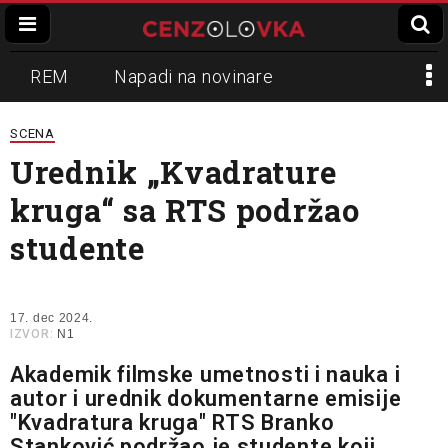
REM
Napadi na novinare
Zvučni top
Crna Gora
N1
SCENA
Urednik „Kvadrature
Propaganda
Lokalni mediji
kruga“ sa RTS podržao
Informer
Slavko Ćuruvija
studente
17. dec 2024.
IZVOR:
N1
Akademik filmske umetnosti i nauka i
autor i urednik dokumentarne emisije
"Kvadratura kruga" RTS Branko
Stanković podržao je studente koji