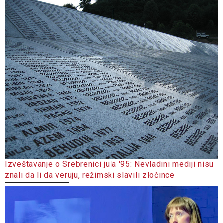
Izveštavanje o Srebrenici jula '95: Nevladini mediji nisu
znali da li da veruju, režimski slavili zločince