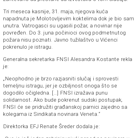
Tri meseca kasnije, 31. maja, njegova kuća
napadnuta je Molotovljevim koktelima dok je bio sam
unutra. Vatrogasci su ugasili požar, a novinar nije
povređen. Do 3. juna počinioci ovog podmetnutog
požara nisu poznati. Javno tužilaštvo u Vićenci
pokrenulo je istragu.
Generalna sekretarka FNSI Alesandra Kostante rekla
je:
„Neophodno je brzo razjasniti slučaj i sprovesti
temeljnu istragu, jer je ozbiljnost onoga što se
dogodilo očigledna. […] FNSI izražava punu
solidarnost. Ako bude pokrenut sudski postupak,
FNSI će se pridružiti građanskoj parnici zajedno sa
kolegama iz Sindikata novinara Veneta.“
Direktorka EFJ Renate Šreder dodala je: