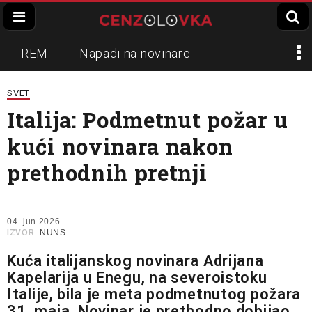
REM
Napadi na novinare
Zvučni top
Crna Gora
N1
SVET
Italija: Podmetnut požar u
Propaganda
Lokalni mediji
kući novinara nakon
Informer
Slavko Ćuruvija
prethodnih pretnji
04. jun 2026.
IZVOR:
NUNS
Kuća italijanskog novinara Adrijana
Kapelarija u Enegu, na severoistoku
Italije, bila je meta podmetnutog požara
31. maja. Novinar je prethodno dobijao