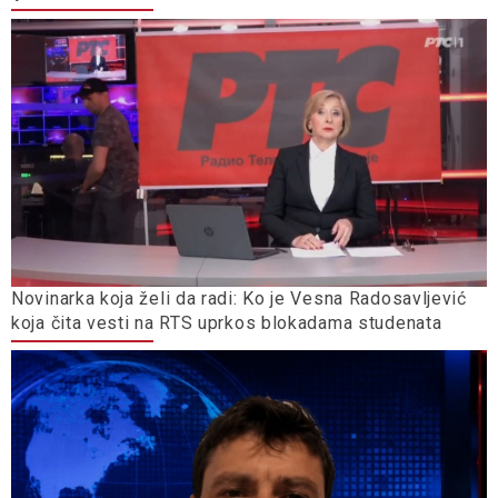
Novinarka koja želi da radi: Ko je Vesna Radosavljević
koja čita vesti na RTS uprkos blokadama studenata