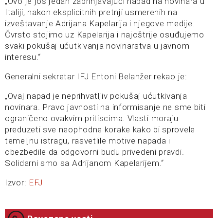
„Ovo je još jedan zabrinjavajući napad na novinara u
Italiji, nakon eksplicitnih pretnji usmerenih na
izveštavanje Adrijana Kapelarija i njegove medije.
Čvrsto stojimo uz Kapelarija i najoštrije osuđujemo
svaki pokušaj ućutkivanja novinarstva u javnom
interesu.“
Generalni sekretar IFJ Entoni Belanžer rekao je:
„Ovaj napad je neprihvatljiv pokušaj ućutkivanja
novinara. Pravo javnosti na informisanje ne sme biti
ograničeno ovakvim pritiscima. Vlasti moraju
preduzeti sve neophodne korake kako bi sprovele
temeljnu istragu, rasvetlile motive napada i
obezbedile da odgovorni budu privedeni pravdi.
Solidarni smo sa Adrijanom Kapelarijem.“
Izvor:
EFJ