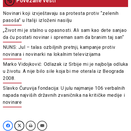
Povezane vesti
Novinari koji izvještavaju sa protesta protiv “zelenih
pasoša” u Italiji izloženi nasilju
„Život mi je stalno u opasnosti. Ali sam kao dete sanjao
da ću postati novinar i spreman sam da branim taj san“
NUNS: Jul – talas ozbiljnih pretnji, kampanje protiv
novinara i novinarki na lokalnim televizijama
Marko Vidojković: Odlazak iz Srbije mi je najbolja odluka
u životu. A nije bilo sile koja bi me oterala iz Beograda
2008.
Slavko Ćuruvija fondacija: U julu najmanje 106 verbalnih
napada najviših državnih zvaničnika na kritičke medije i
novinare