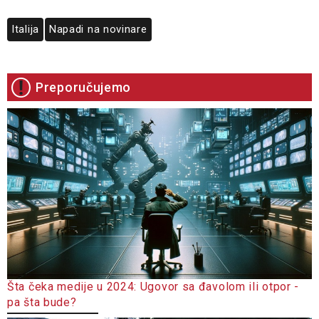
Italija
Napadi na novinare
Preporučujemo
Šta čeka medije u 2024: Ugovor sa đavolom ili otpor -
pa šta bude?