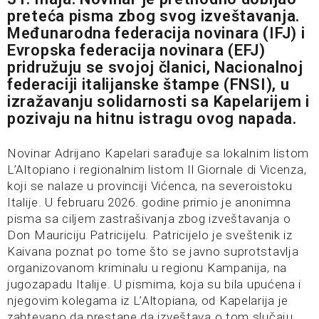
preteća pisma zbog svog izveštavanja.
Međunarodna federacija novinara (IFJ) i
Evropska federacija novinara (EFJ)
pridružuju se svojoj članici, Nacionalnoj
federaciji italijanske štampe (FNSI), u
izražavanju solidarnosti sa Kapelarijem i
pozivaju na hitnu istragu ovog napada.
Novinar Adrijano Kapelari sarađuje sa lokalnim listom
L’Altopiano i regionalnim listom Il Giornale di Vicenza,
koji se nalaze u provinciji Vićenca, na severoistoku
Italije. U februaru 2026. godine primio je anonimna
pisma sa ciljem zastrašivanja zbog izveštavanja o
Don Mauriciju Patricijelu. Patricijelo je sveštenik iz
Kaivana poznat po tome što se javno suprotstavlja
organizovanom kriminalu u regionu Kampanija, na
jugozapadu Italije. U pismima, koja su bila upućena i
njegovim kolegama iz L’Altopiana, od Kapelarija je
zahtevano da prestane da izveštava o tom slučaju.