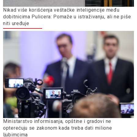
Nikad više korišćenja veštačke inteligencije među
dobitnicima Pulicera: Pomaže u istraživanju, ali ne piše
niti uređuje
Ministarstvo informisanja, opštine i gradovi ne
opterećuju se zakonom kada treba dati milione
ljubimcima