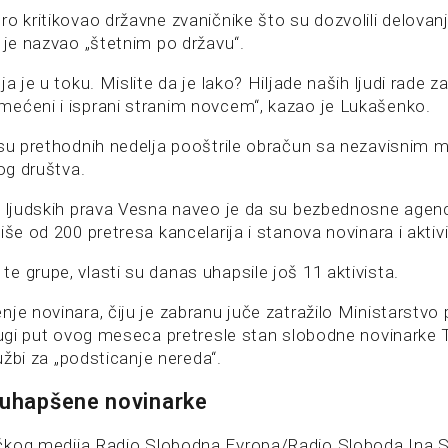
o kritikovao državne zvaničnike što su dozvolili delovanj
 je nazvao „štetnim po državu“.
a je u toku. Mislite da je lako? Hiljade naših ljudi rade za n
ećeni i isprani stranim novcem“, kazao je Lukašenko.
 su prethodnih nedelja pooštrile obračun sa nezavisnim m
nog društva.
u ljudskih prava Vesna naveo je da su bezbednosne agen
iše od 200 pretresa kancelarija i stanova novinara i aktiv
e grupe, vlasti su danas uhapsile još 11 aktivista.
je novinara, čiju je zabranu juče zatražilo Ministarstvo 
drugi put ovog meseca pretresle stan slobodne novinarke
tužbi za „podsticanje nereda“.
 uhapšene novinarke
čkog medija Radio Slobodna Evropa/Radio Sloboda Ina S