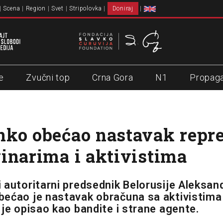
Scena
Region
Svet
Stripolovka
Doniraj
e
Zvučni top
Crna Gora
N1
Propag
ko obećao nastavak repre
inarima i aktivistima
 autoritarni predsednik Belorusije Aleksan
ećao je nastavak obračuna sa aktivistima 
 je opisao kao bandite i strane agente.