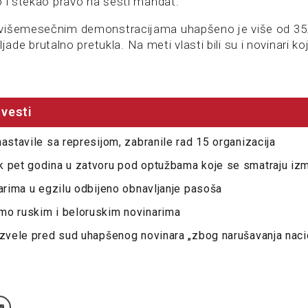
o i stekao pravo na šesti mandat.
višemesečnim demonstracijama uhapšeno je više od 35.0
hiljade brutalno pretukla. Na meti vlasti bili su i novinari ko
vesti
nastavile sa represijom, zabranile rad 15 organizacija
k pet godina u zatvoru pod optužbama koje se smatraju izm
narima u egzilu odbijeno obnavljanje pasoša
mo ruskim i beloruskim novinarima
izvele pred sud uhapšenog novinara „zbog narušavanja nac