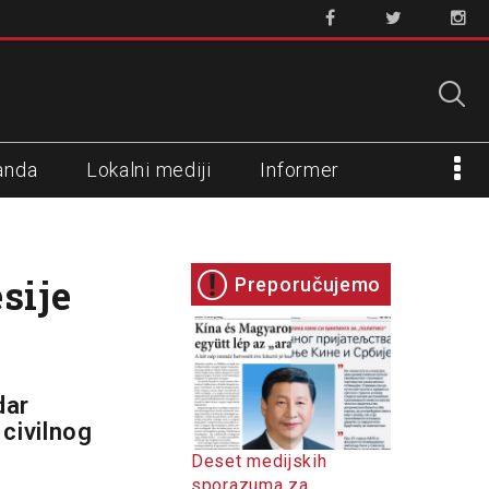
anda
Lokalni mediji
Informer
sije
Preporučujemo
dar
civilnog
Deset medijskih
sporazuma za