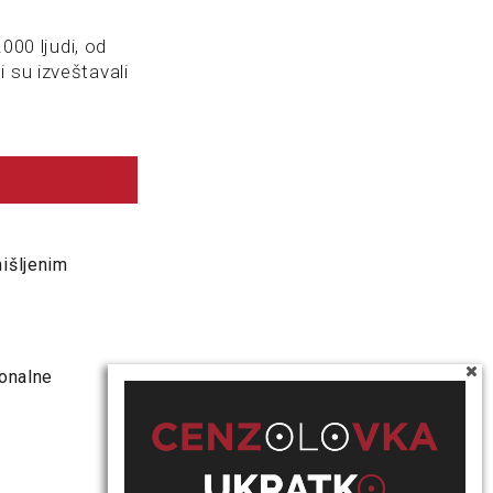
00 ljudi, od
ji su izveštavali
išljenim
ionalne