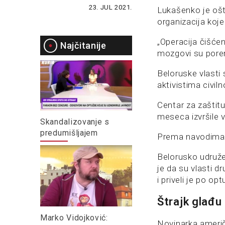
23. JUL 2021.
Lukašenko je oštr
organizacija koje
„Operacija čišćenj
Najčitanije
mozgovi su porem
Beloruske vlasti
aktivistima civil
Centar za zaštit
meseca izvršile v
Skandalizovanje s
predumišljajem
Prema navodima t
Belorusko udružen
je da su vlasti 
i priveli je po op
Štrajk glađu
Marko Vidojković:
Novinarka ameri