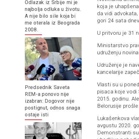
Odlazak iz Srbije mi je
koja je uhapšena 
najbolja odluka u životu.
da vidi advokata,
A nije bilo sile koja bi
gori 24 sata dne
me oterala iz Beograda
2008.
U pritvoru je 31 
Ministarstvo pra
udruženju novina
Udruženje je na
kancelarije zapeč
Vlasti su u pone
Predsednik Saveta
pisaca koje vodi
REM-a ponovo nije
2015. godinu. Ale
izabran: Dogovor nije
Belorusije prošle
postignut, odnos snaga
ostaje isti
Lukašenkova vlas
avgustu 2020. god
Demonstranti su 