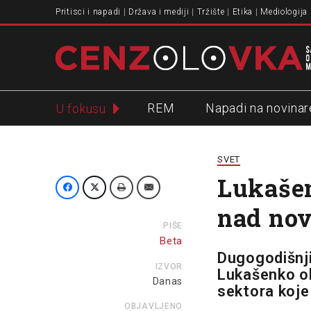
Pritisci i napadi
Država i mediji
Tržište
Etika
Mediologija
REM
Napadi na novinar
U fokusu
Slavko Ćuruvija
SVET
Lukašen
nad nov
PIŠE
Beta
Dugogodišnji
IZVOR
Lukašenko ob
Danas
sektora koje
OBJAVLJENO