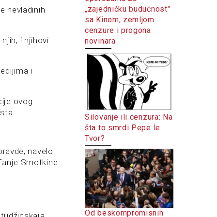
„zajedničku budućnost”
e nevladinih
sa Kinom, zemljom
cenzure i progona
jih, i njihovi
novinara
edijima i
cije ovog
ista.
Silovanje ili cenzura: Na
šta to smrdi Pepe le
Tvor?
pravde, navelo
 Tanje Smotkine
Od beskompromisnih
tudžinskaja,