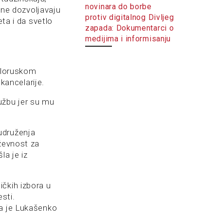
novinara do borbe
i ne dozvoljavaju
protiv digitalnog Divljeg
eta i da svetlo
zapada: Dokumentarci o
medijima i informisanju
Beloruskom
ancelarije.
užbu jer su mu
udruženja
iževnost za
la je iz
čkih izbora u
sti.
ma je Lukašenko