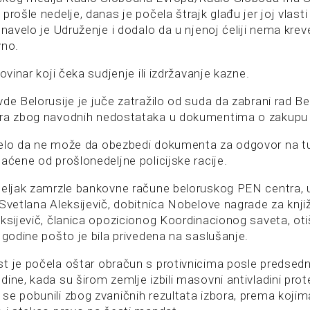
prošle nedelje, danas je počela štrajk glađu jer joj vlast
 navelo je Udruženje i dodalo da u njenoj ćeliji nema krev
vno.
novinar koji čeka sudjenje ili izdržavanje kazne.
vde Belorusije je juče zatražilo od suda da zabrani rad 
ra zbog navodnih nedostataka u dokumentima o zakupu k
velo da ne može da obezbedi dokumenta za odgovor na t
aćene od prošlonedeljne policijske racije.
deljak zamrzle bankovne račune beloruskog PEN centra, 
 Svetlana Aleksijevič, dobitnica Nobelove nagrade za knj
ksijevič, članica opozicionog Koordinacionog saveta, otiš
 godine pošto je bila privedena na saslušanje.
t je počela oštar obračun s protivnicima posle predsedni
ine, kada su širom zemlje izbili masovni antivladini prote
se pobunili zbog zvaničnih rezultata izbora, prema koji