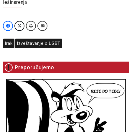
lešinarenja
Irak
Izveštavanje o LGBT
Preporučujemo