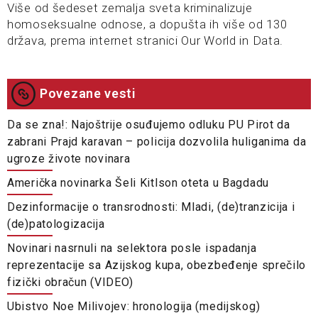
Više od šedeset zemalja sveta kriminalizuje
homoseksualne odnose, a dopušta ih više od 130
država, prema internet stranici Our World in Data.
Povezane vesti
Da se zna!: Najoštrije osuđujemo odluku PU Pirot da
zabrani Prajd karavan – policija dozvolila huliganima da
ugroze živote novinara
Američka novinarka Šeli Kitlson oteta u Bagdadu
Dezinformacije o transrodnosti: Mladi, (de)tranzicija i
(de)patologizacija
Novinari nasrnuli na selektora posle ispadanja
reprezentacije sa Azijskog kupa, obezbeđenje sprečilo
fizički obračun (VIDEO)
Ubistvo Noe Milivojev: hronologija (medijskog)