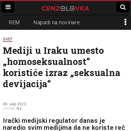
REM
Napadi na novinare
Zvučni top
Crna Gora
N1
SVET
Mediji u Iraku umesto
Propaganda
Lokalni mediji
„homoseksualnost“
Informer
Slavko Ćuruvija
koristiće izraz „seksualna
devijacija“
08. avg 2023.
IZVOR:
N1
Irački medijski regulator danas je
naredio svim medijima da ne koriste reč