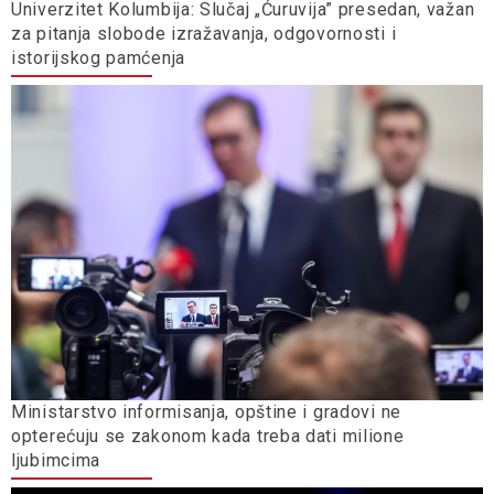
Univerzitet Kolumbija: Slučaj „Ćuruvija” presedan, važan
za pitanja slobode izražavanja, odgovornosti i
istorijskog pamćenja
Ministarstvo informisanja, opštine i gradovi ne
opterećuju se zakonom kada treba dati milione
ljubimcima