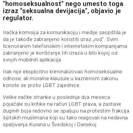
"homoseksualnost" nego umesto toga
izraz "seksualna devijacija", objavio je
regulator.
Iračka komisija za komunikaciju i medije saopštila je
da je takođe zabranjeno koristiti izraz „rod“. Svim
licenciranim telefonskim i internetskim kompanijama
zabranjeno je korišćenje tih izraza u bilo kojoj od
svojih mobilnih aplikacija.
Irak nije eksplicitno kriminalizovao homoseksualne
odnose, ali moralne klauzule u kaznenom zakonu
koriste se protiv LGBT zajednice.
Velike iračke stranke u poslednja dva meseca
pojačale su kritike na račun LGBT prava, a zastave
duginih boja redovno se spaljuju na protestim frakcija
šijitskih muslimana koji su tako reagovali na nedavna
spaljivanja Kurana u Švedskoj i Danskoj.