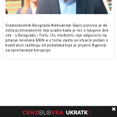
Gradonačelnik Beograda Aleksandar Šapić ponovio je da
ništa protivzakonito nije uradio kada je reč o njegove dve
vile - u Beogradu i Trstu. On, međutim, nije odgovorio na
pitanje novinara BIRN-a o tome zašto se stvarni podaci o
kvadraturi razlikuju od podataka koje je prijavio Agenciji
za sprečavanje korupcije.