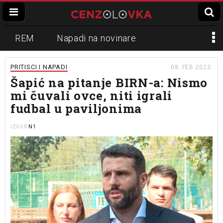
REM
Napadi na novinare
Zvučni top
Crna Gora
N1
PRITISCI I NAPADI
08. FEB 2023.
Šapić na pitanje BIRN-a: Nismo
Propaganda
Lokalni mediji
mi čuvali ovce, niti igrali
fudbal u paviljonima
Informer
Slavko Ćuruvija
N1
IZVOR