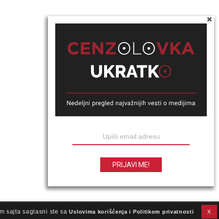
m sajta saglasni ste sa
Uslovima korišćenja i Politikom privatnosti
X