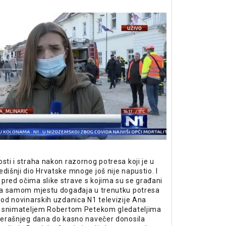
sti i straha nakon razornog potresa koji je u
dišnji dio Hrvatske mnoge još nije napustio. I
pred očima slike strave s kojima su se građani
 na samom mjestu događaja u trenutku potresa
a od novinarskih uzdanica N1 televizije Ana
sa snimateljem Robertom Petekom gledateljima
učerašnjeg dana do kasno navečer donosila