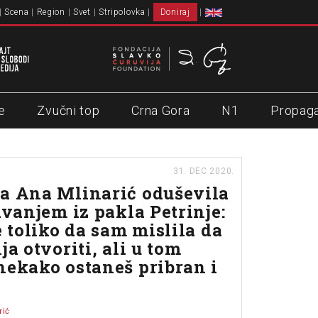
Scena
Region
Svet
Stripolovka
Doniraj
e
Zvučni top
Crna Gora
N1
Propag
31. DEC 2020.
a Ana Mlinarić oduševila
avanjem iz pakla Petrinje:
e toliko da sam mislila da
ja otvoriti, ali u tom
nekako ostaneš pribran i
rić