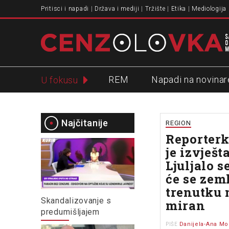
Pritisci i napadi
Država i mediji
Tržište
Etika
Mediologija
REM
Napadi na novinar
U fokusu
Slavko Ćuruvija
Najčitanije
REGION
Reporterk
je izvješt
Ljuljalo s
će se zeml
trenutku 
Skandalizovanje s
miran
predumišljajem
Danijela-Ana Mo
PIŠE