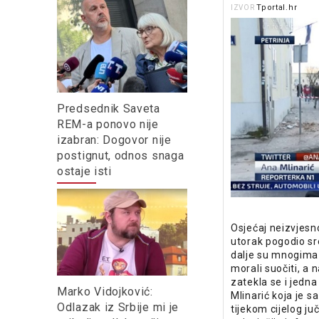
Tportal.hr
IZVOR
Predsednik Saveta
REM-a ponovo nije
izabran: Dogovor nije
postignut, odnos snaga
ostaje isti
Osjećaj neizvjesno
utorak pogodio sre
dalje su mnogima 
morali suočiti, a
zatekla se i jedn
Marko Vidojković:
Mlinarić koja je 
Odlazak iz Srbije mi je
tijekom cijelog j