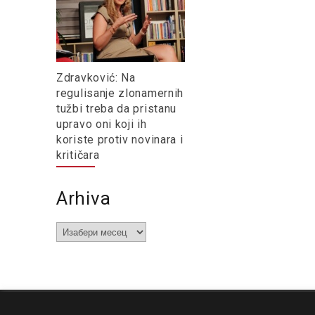
Zdravković: Na
regulisanje zlonamernih
tužbi treba da pristanu
upravo oni koji ih
koriste protiv novinara i
kritičara
Arhiva
Arhiva
O nama
Impresum
Podrška
Kontakt
Newsletter
Us