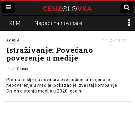
REM
Napadi na novinare
Zvučni top
Crna Gora
N1
SCENA
14. OKT 2020.
Istraživanje: Povećano
Propaganda
Lokalni mediji
poverenje u medije
Informer
Slavko Ćuruvija
Danas
IZVOR
Prema mišljenju novinara ove godine smanjeno je
nepoverenje u medije, pokazao je izveštaj kompanije
Cision o stanju medija u 2020. godini.