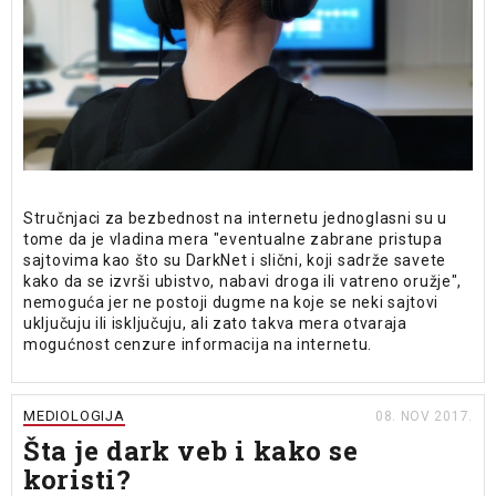
Stručnjaci za bezbednost na internetu jednoglasni su u
tome da je vladina mera "eventualne zabrane pristupa
sajtovima kao što su DarkNet i slični, koji sadrže savete
kako da se izvrši ubistvo, nabavi droga ili vatreno oružje",
nemoguća jer ne postoji dugme na koje se neki sajtovi
uključuju ili isključuju, ali zato takva mera otvaraja
mogućnost cenzure informacija na internetu.
MEDIOLOGIJA
08. NOV 2017.
Šta je dark veb i kako se
koristi?