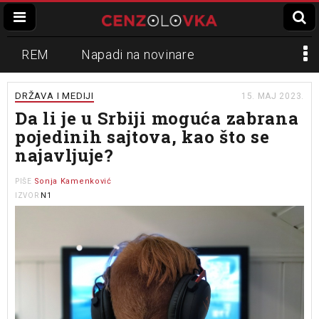
REM
Napadi na novinare
Zvučni top
Crna Gora
N1
DRŽAVA I MEDIJI
15. MAJ 2023.
Da li je u Srbiji moguća zabrana
Propaganda
Lokalni mediji
pojedinih sajtova, kao što se
najavljuje?
Informer
Slavko Ćuruvija
Sonja Kamenković
PIŠE
N1
IZVOR