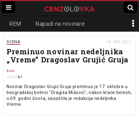
REM
Napadi na novinare
Zvučni top
Crna Gora
N1
SCENA
18. OKT 2021.
Preminuo novinar nedeljnika
Propaganda
Lokalni mediji
„Vreme“ Dragoslav Grujić Gruja
Informer
Slavko Ćuruvija
Beta
N1
IZVOR
Novinar Dragoslav Grujić Gruja preminuo je 17. oktobra u
beogradskoj bolnici "Dragiša Mišović", nakon kraće bolesti,
u 69. godini života, saopštila je redakcija nedeljnika
Vreme.