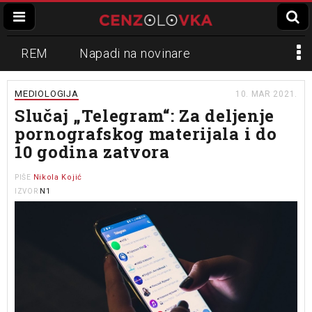
REM
Napadi na novinare
Zvučni top
Crna Gora
N1
MEDIOLOGIJA
10. MAR 2021.
Slučaj „Telegram“: Za deljenje
Propaganda
Lokalni mediji
pornografskog materijala i do
10 godina zatvora
Informer
Slavko Ćuruvija
Nikola Kojić
PIŠE
N1
IZVOR