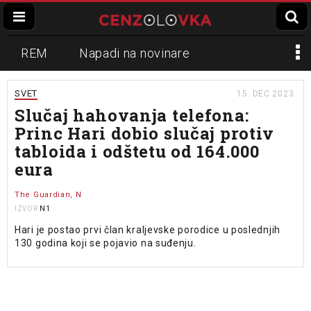
REM
Napadi na novinare
Zvučni top
Crna Gora
N1
SVET
15. DEC 2023.
Slučaj hahovanja telefona:
Propaganda
Lokalni mediji
Princ Hari dobio slučaj protiv
tabloida i odštetu od 164.000
Informer
Slavko Ćuruvija
eura
The Guardian, N
N1
IZVOR
Hari je postao prvi član kraljevske porodice u poslednjih
130 godina koji se pojavio na suđenju.