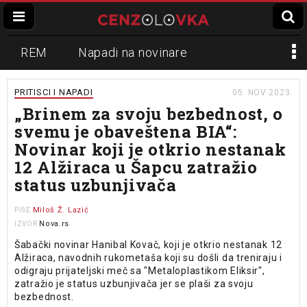
REM
Napadi na novinare
Zvučni top
Crna Gora
N1
PRITISCI I NAPADI
05. NOV 2023.
„Brinem za svoju bezbednost, o
Propaganda
Lokalni mediji
svemu je obaveštena BIA“:
Novinar koji je otkrio nestanak
Informer
Slavko Ćuruvija
12 Alžiraca u Šapcu zatražio
status uzbunjivača
Miloš Ž. Lazić
PIŠE
Nova.rs
IZVOR
Šabački novinar Hanibal Kovač, koji je otkrio nestanak 12
Alžiraca, navodnih rukometaša koji su došli da treniraju i
odigraju prijateljski meč sa "Metaloplastikom Eliksir",
zatražio je status uzbunjivača jer se plaši za svoju
bezbednost.