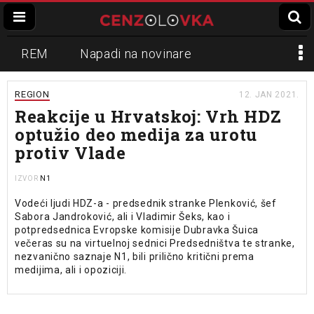
REM
Napadi na novinare
Zvučni top
Crna Gora
N1
REGION
12. JAN 2021.
Reakcije u Hrvatskoj: Vrh HDZ
Propaganda
Lokalni mediji
optužio deo medija za urotu
protiv Vlade
Informer
Slavko Ćuruvija
N1
IZVOR
Vodeći ljudi HDZ-a - predsednik stranke Plenković, šef
Sabora Jandroković, ali i Vladimir Šeks, kao i
potpredsednica Evropske komisije Dubravka Šuica
večeras su na virtuelnoj sednici Predsedništva te stranke,
nezvanično saznaje N1, bili prilično kritični prema
medijima, ali i opoziciji.