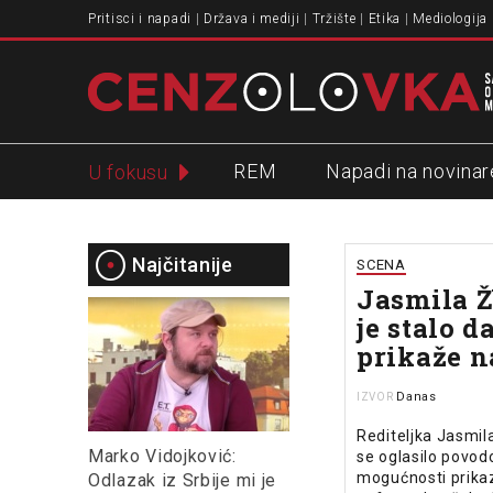
Pritisci i napadi
Država i mediji
Tržište
Etika
Mediologija
REM
Napadi na novinar
U fokusu
Slavko Ćuruvija
Najčitanije
SCENA
Jasmila Ž
je stalo d
prikaže n
Danas
IZVOR
Rediteljka Jasmil
Marko Vidojković:
se oglasilo povod
mogućnosti prikazi
Odlazak iz Srbije mi je