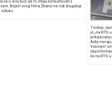
a se u ovoj kući za to imaju konsultovati s
em. Bojkot svog filma Žbanić ne vidi drugačije
u odluku.
Tvrdnju Jasm
je „na RTS-u
prikazivanju
Aida moraju
Vučićem“ s
dezinformac
ko na RTS-u j