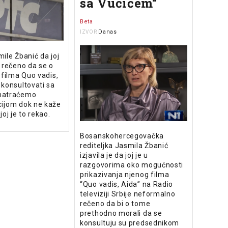
sa Vučićem“
Beta
Danas
IZVOR
ile Žbanić da joj
 rečeno da se o
 filma Quo vadis,
 konsultovati sa
matraćemo
ijom dok ne kaže
oj je to rekao.
Bosanskohercegovačka
rediteljka Jasmila Žbanić
izjavila je da joj je u
razgovorima oko mogućnosti
prikazivanja njenog filma
“Quo vadis, Aida” na Radio
televiziji Srbije neformalno
rečeno da bi o tome
prethodno morali da se
konsultuju su predsednikom