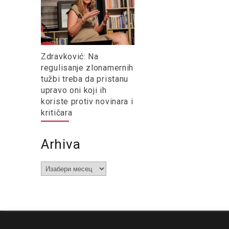
Zdravković: Na
regulisanje zlonamernih
tužbi treba da pristanu
upravo oni koji ih
koriste protiv novinara i
kritičara
Arhiva
Arhiva
O nama
Impresum
Podrška
Kontakt
Newsletter
Us