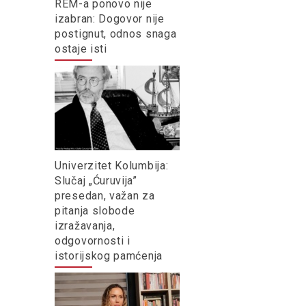
REM-a ponovo nije
izabran: Dogovor nije
postignut, odnos snaga
ostaje isti
Univerzitet Kolumbija:
Slučaj „Ćuruvija”
presedan, važan za
pitanja slobode
izražavanja,
odgovornosti i
istorijskog pamćenja