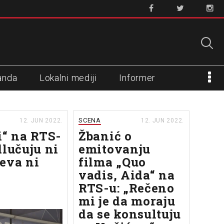
anda
Lokalni mediji
Informer
SCENA
12. JUN 2022.
12. JUN 2022.
i“ na RTS-
Žbanić o
dlučuju ni
emitovanju
eva ni
filma „Quo
vadis, Aida“ na
RTS-u: „Rečeno
mi je da moraju
da se konsultuju