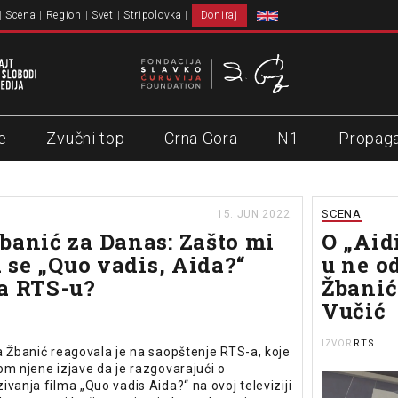
Scena
Region
Svet
Stripolovka
Doniraj
e
Zvučni top
Crna Gora
N1
Propag
SCENA
15. JUN 2022.
banić za Danas: Zašto mi
O „Aid
a se „Quo vadis, Aida?“
u ne o
a RTS-u?
Žbanić
Vučić
RTS
IZVOR
a Žbanić reagovala je na saopštenje RTS-a, koje
om njene izjave da je razgovarajući o
vanja filma „Quo vadis Aida?“ na ovoj televiziji