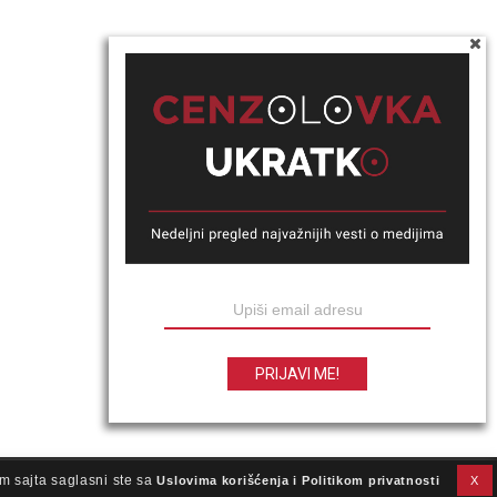
m sajta saglasni ste sa
Uslovima korišćenja i Politikom privatnosti
X