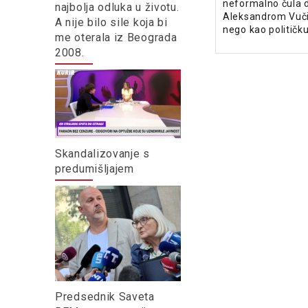
neformalno čula d
najbolja odluka u životu.
Aleksandrom Vučić
A nije bilo sile koja bi
nego kao političk
me oterala iz Beograda
2008.
Skandalizovanje s
predumišljajem
Predsednik Saveta