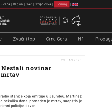
Scena
Region
Svet
Stripolovka
Doniraj
e
Zvučni top
Crna Gora
N1
Propag
23. JAN 2023.
Nestali novinar
 mrtav
 radio stanice koja emituje u Jaundeu, Martinez
ao nekoliko dana, pronađen je mrtav, saopštio je
nimni policijski izvor.