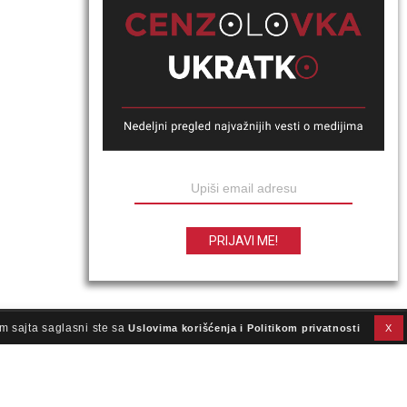
m sajta saglasni ste sa
Uslovima korišćenja i Politikom privatnosti
X