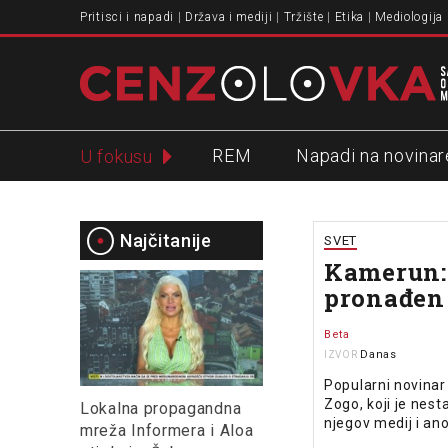
Pritisci i napadi
Država i mediji
Tržište
Etika
Mediologija
REM
Napadi na novinar
U fokusu
Slavko Ćuruvija
Najčitanije
SVET
Kamerun: 
pronađen
Beta
Danas
IZVOR
Popularni novinar
Zogo, koji je nest
Lokalna propagandna
njegov medij i ano
mreža Informera i Aloa