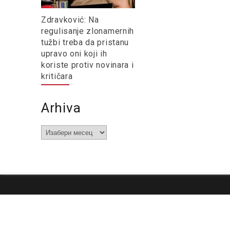
Zdravković: Na
regulisanje zlonamernih
tužbi treba da pristanu
upravo oni koji ih
koriste protiv novinara i
kritičara
Arhiva
Arhiva
O nama
Impresum
Podrška
Kontakt
Newsletter
Us