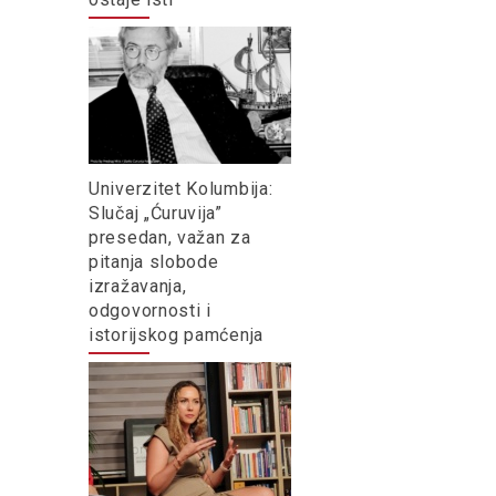
Univerzitet Kolumbija:
Slučaj „Ćuruvija”
presedan, važan za
pitanja slobode
izražavanja,
odgovornosti i
istorijskog pamćenja