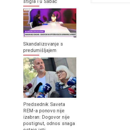
stigla i u Šabac
Skandalizovanje s
predumišljajem
Predsednik Saveta
REM-a ponovo nije
izabran: Dogovor nije
postignut, odnos snaga
ostaje isti