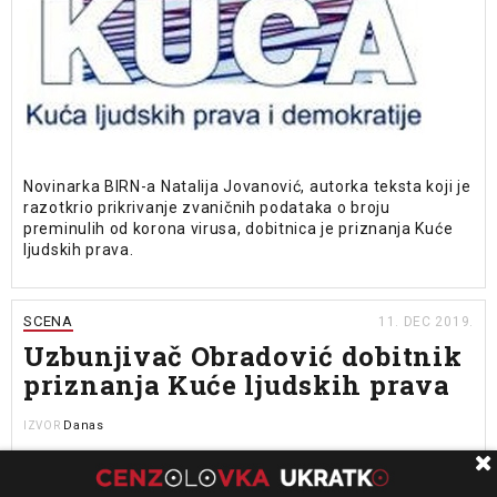
Novinarka BIRN-a Natalija Jovanović, autorka teksta koji je
razotkrio prikrivanje zvaničnih podataka o broju
preminulih od korona virusa, dobitnica je priznanja Kuće
ljudskih prava.
SCENA
11. DEC 2019.
Uzbunjivač Obradović dobitnik
priznanja Kuće ljudskih prava
Danas
IZVOR
Uzbunjivač Aleksandar Obradović dobitnik je ovogodišnjeg
priznanja Kuće ljudskih prava povodom Međunarodnog