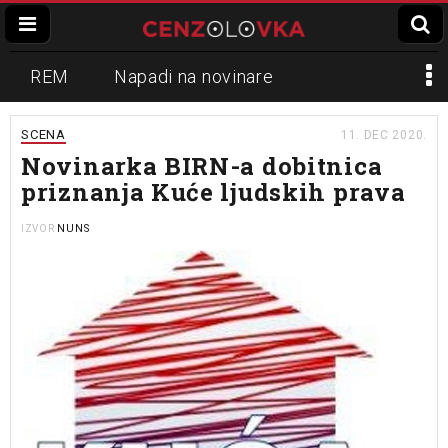
REM
Napadi na novinare
Zvučni top
Crna Gora
N1
SCENA
11. DEC 2020.
Novinarka BIRN-a dobitnica
Propaganda
Lokalni mediji
priznanja Kuće ljudskih prava
Informer
Slavko Ćuruvija
NUNS
IZVOR