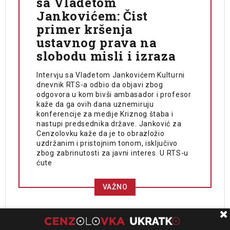
sa Vladetom
Jankovićem: Čist
primer kršenja
ustavnog prava na
slobodu misli i izraza
Intervju sa Vladetom Jankovićem Kulturni
dnevnik RTS-a odbio da objavi zbog
odgovora u kom bivši ambasador i profesor
kaže da ga ovih dana uznemiruju
konferencije za medije Kriznog štaba i
nastupi predsednika države. Janković za
Cenzolovku kaže da je to obrazložio
uzdržanim i pristojnim tonom, isključivo
zbog zabrinutosti za javni interes. U RTS-u
ćute
VAŽNO