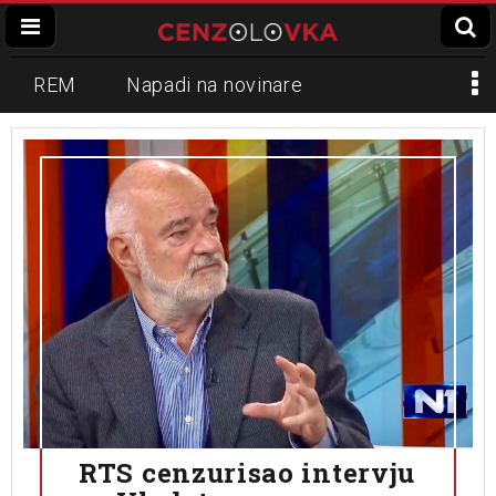
REM
Napadi na novinare
Zvučni top
Crna Gora
N1
Propaganda
Lokalni mediji
Informer
Slavko Ćuruvija
RTS cenzurisao intervju