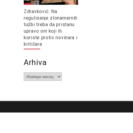
Zdravković: Na
regulisanje zlonamernih
tužbi treba da pristanu
upravo oni koji ih
koriste protiv novinara i
kritičara
Arhiva
Arhiva
O nama
Impresum
Podrška
Kontakt
Newsletter
Us