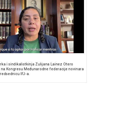
a i sindikalistkinja Zulijana Lainez Otero
s na Kongresu Međunarodne federacije novinara
predsednicu IFJ-a.