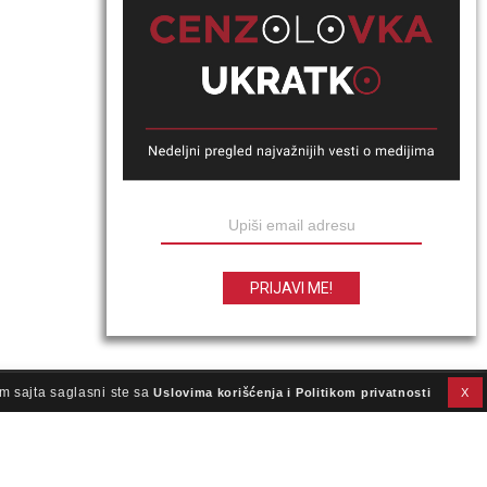
m sajta saglasni ste sa
Uslovima korišćenja i Politikom privatnosti
X