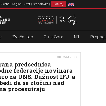
Scena
Region
Svet
Stripolovka
Doniraj
e
Zvučni top
Crna Gora
N1
Propag
08. MAJ 2026.
rana predsednica
dne federacije novinara
ero za UNS: Dužnost IFJ-a
bedi da se zločini nad
a procesuiraju