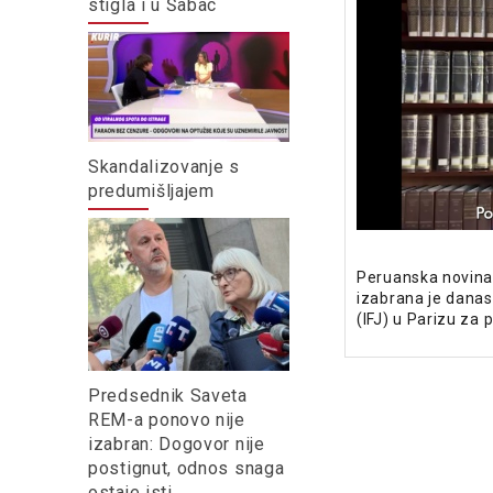
stigla i u Šabac
Skandalizovanje s
predumišljajem
Peruanska novinark
izabrana je dana
(IFJ) u Parizu za 
Predsednik Saveta
REM-a ponovo nije
izabran: Dogovor nije
postignut, odnos snaga
ostaje isti