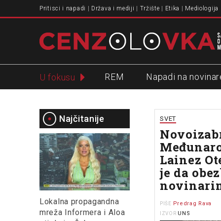
Pritisci i napadi
Država i mediji
Tržište
Etika
Mediologija
REM
Napadi na novinar
U fokusu
Slavko Ćuruvija
Najčitanije
SVET
Novoizab
Međunaro
Lainez Ot
je da obez
novinarim
Lokalna propagandna
Predrag Rava
PIŠE
mreža Informera i Aloa
UNS
IZVOR