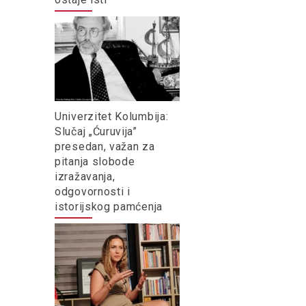
Univerzitet Kolumbija:
Slučaj „Ćuruvija”
presedan, važan za
pitanja slobode
izražavanja,
odgovornosti i
istorijskog pamćenja