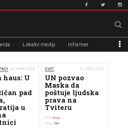
anda
Lokalni mediji
Informer
APADI
SVET
09. MAR 2023.
07. NOV 2022.
 haus: U
UN pozvao
Maska da
ičan pad
poštuje ljudska
a,
prava na
atija u
Tviteru
na
Hina
PIŠE
tnici
N1
IZVOR