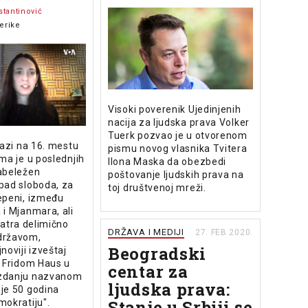
stantinović
erike
Visoki poverenik Ujedinjenih
nacija za ljudska prava Volker
Tuerk pozvao je u otvorenom
lazi na 16. mestu
pismu novog vlasnika Tvitera
ma je u poslednjih
Ilona Maska da obezbedi
abeležen
poštovanje ljudskih prava na
pad sloboda, za
toj društvenoj mreži.
epeni, između
i Mjanmara, ali
matra delimično
DRŽAVA I MEDIJI
27. FEB 2020.
državom,
Beogradski
noviji izveštaj
e Fridom Haus u
centar za
zdanju nazvanom
ljudska prava:
je 50 godina
Stanje u Srbiji se
mokratiju".