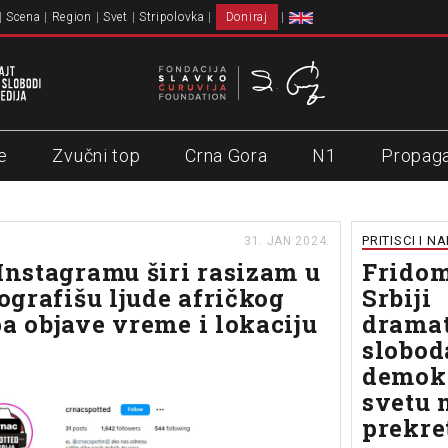
Scena
Region
Svet
Stripolovka
Doniraj
e
Zvučni top
Crna Gora
N1
Propag
PRITISCI I N
31. JAN 2024.
 Instagramu širi rasizam u
Fridom
tografišu ljude afričkog
Srbiji
pa objave vreme i lokaciju
dramat
slobod
demokr
svetu 
prekre