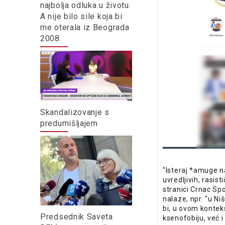
najbolja odluka u životu.
A nije bilo sile koja bi
me oterala iz Beograda
2008.
Skandalizovanje s
predumišljajem
"Isteraj *amuge n
uvredljivih, rasis
stranici Crnac Spo
nalaze, npr. "u Ni
bi, u ovom kontek
Predsednik Saveta
ksenofobiju, već i