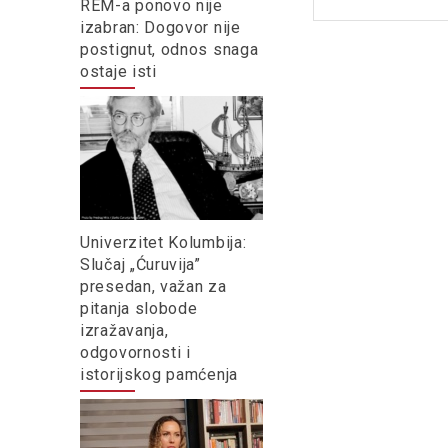
REM-a ponovo nije
izabran: Dogovor nije
postignut, odnos snaga
ostaje isti
Univerzitet Kolumbija:
Slučaj „Ćuruvija”
presedan, važan za
pitanja slobode
izražavanja,
odgovornosti i
istorijskog pamćenja