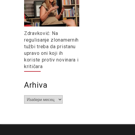
Zdravković: Na
regulisanje zlonamernih
tužbi treba da pristanu
upravo oni koji ih
koriste protiv novinara i
kritičara
Arhiva
Arhiva
O nama
Impresum
Podrška
Kontakt
Newsletter
Us