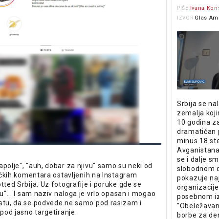
Ivana Kon
PIŠE
Glas Am
IZVOR
Srbija se na
zemalja koji
10 godina z
dramatičan 
minus 18 st
Avganistana 
se i dalje s
apolje", "auh, dobar za njivu" samo su neki od
slobodnom 
tičkih komentara ostavljenih na Instagram
pokazuje naj
tted Srbija. Uz fotografije i poruke gde se
organizacij
šu"... I sam naziv naloga je vrlo opasan i mogao
posebnom i
stu, da se podvede ne samo pod rasizam i
"Obeležavan
 pod jasno targetiranje.
borbe za de