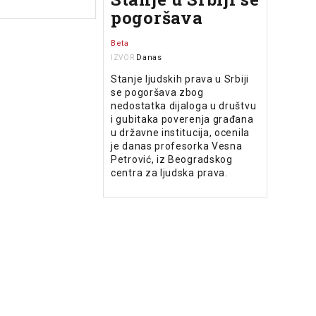
pogoršava
Beta
Danas
IZVOR
Stanje ljudskih prava u Srbiji
se pogoršava zbog
nedostatka dijaloga u društvu
i gubitaka poverenja građana
u državne institucija, ocenila
je danas profesorka Vesna
Petrović, iz Beogradskog
centra za ljudska prava.