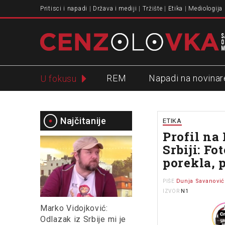
Pritisci i napadi
Država i mediji
Tržište
Etika
Mediologija
REM
Napadi na novinar
U fokusu
Slavko Ćuruvija
Najčitanije
ETIKA
Profil na
Srbiji: Fo
porekla, 
Dunja Savanović
PIŠE
N1
IZVOR
Marko Vidojković:
Odlazak iz Srbije mi je