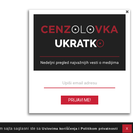
m sajta saglasni ste sa
Uslovima korišćenja i Politikom privatnosti
X