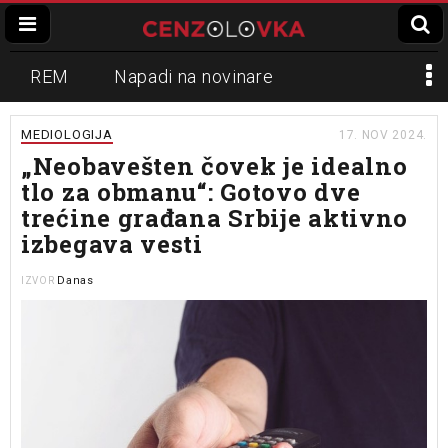
REM
Napadi na novinare
Zvučni top
Crna Gora
N1
MEDIOLOGIJA
17. NOV 2024.
„Neobavešten čovek je idealno
Propaganda
Lokalni mediji
tlo za obmanu“: Gotovo dve
trećine građana Srbije aktivno
Informer
Slavko Ćuruvija
izbegava vesti
Danas
IZVOR