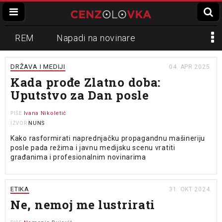
REM
Napadi na novinare
Zvučni top
Crna Gora
N1
DRŽAVA I MEDIJI
04. APR 2025.
Kada prođe Zlatno doba:
Propaganda
Lokalni mediji
Uputstvo za Dan posle
Informer
Slavko Ćuruvija
Ivana Nikoletić
PIŠE
NUNS
IZVOR
Kako rasformirati naprednjačku propagandnu mašineriju
posle pada režima i javnu medijsku scenu vratiti
građanima i profesionalnim novinarima
ETIKA
31. OKT 2024.
Ne, nemoj me lustrirati