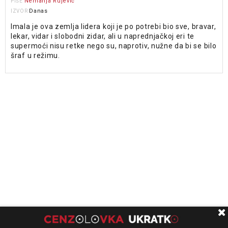
Nemanja Rujević
PIŠE
Danas
IZVOR
Imala je ova zemlja lidera koji je po potrebi bio sve, bravar,
lekar, vidar i slobodni zidar, ali u naprednjačkoj eri te
supermoći nisu retke nego su, naprotiv, nužne da bi se bilo
šraf u režimu.