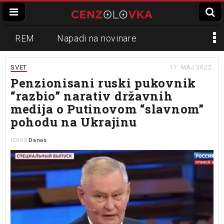
REM
Napadi na novinare
Zvučni top
Crna Gora
N1
SVET
17. MAJ 2022.
Penzionisani ruski pukovnik
Propaganda
Lokalni mediji
“razbio” narativ državnih
medija o Putinovom “slavnom”
Informer
Slavko Ćuruvija
pohodu na Ukrajinu
Danas
IZVOR