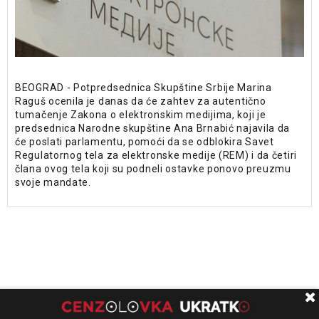
BEOGRAD - Potpredsednica Skupštine Srbije Marina
Raguš ocenila je danas da će zahtev za autentično
tumačenje Zakona o elektronskim medijima, koji je
predsednica Narodne skupštine Ana Brnabić najavila da
će poslati parlamentu, pomoći da se odblokira Savet
Regulatornog tela za elektronske medije (REM) i da četiri
člana ovog tela koji su podneli ostavke ponovo preuzmu
svoje mandate.