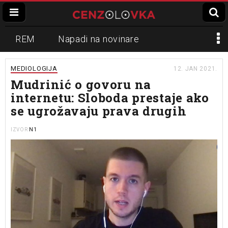
REM
Napadi na novinare
Zvučni top
Crna Gora
N1
MEDIOLOGIJA
12. JAN 2021.
Mudrinić o govoru na
Propaganda
Lokalni mediji
internetu: Sloboda prestaje ako
se ugrožavaju prava drugih
Informer
Slavko Ćuruvija
N1
IZVOR