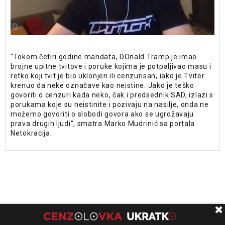
"Tokom četiri godine mandata, DOnald Tramp je imao
brojne upitne tvitove i poruke kojima je potpaljivao masu i
retko koji tvit je bio uklonjen ili cenzurisan, iako je Tviter
krenuo da neke označave kao neistine. Jako je teško
govoriti o cenzuri kada neko, čak i predsednik SAD, izlazi s
porukama koje su neistinite i pozivaju na nasilje, onda ne
možemo govoriti o slobodi govora ako se ugrožavaju
prava drugih ljudi", smatra Marko Mudrinić sa portala
Netokracija.