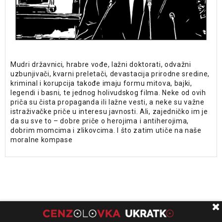
Mudri državnici, hrabre vođe, lažni doktorati, odvažni
uzbunjivači, kvarni preletači, devastacija prirodne sredine,
kriminal i korupcija takođe imaju formu mitova, bajki,
legendi i basni, te jednog holivudskog filma. Neke od ovih
priča su čista propaganda ili lažne vesti, a neke su važne
istraživačke priče u interesu javnosti. Ali, zajedničko im je
da su sve to – dobre priče o herojima i antiherojima,
dobrim momcima i zlikovcima. I što zatim utiče na naše
moralne kompase