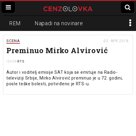
REM
Napadi na novinare
Zvučni top
Crna Gora
N1
SCENA
02. APR 2018.
Preminuo Mirko Alvirović
Propaganda
Lokalni mediji
RTS
IZVOR
Informer
Slavko Ćuruvija
Autor i voditelj emisije SAT koja se emituje na Radio-
televiziji Srbije, Mirko Alvirović preminuo je u 72. godini,
posle teške bolesti, potvrđeno je RTS-u.