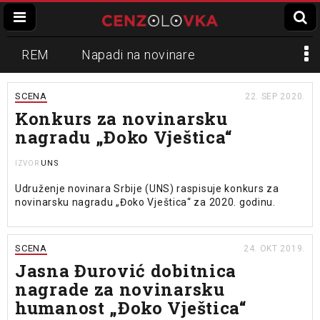
REM
Napadi na novinare
Zvučni top
Crna Gora
N1
SCENA
22. SEP 2020.
Konkurs za novinarsku
Propaganda
Lokalni mediji
nagradu „Đoko Vještica“
Informer
Slavko Ćuruvija
UNS
IZVOR
Udruženje novinara Srbije (UNS) raspisuje konkurs za
novinarsku nagradu „Đoko Vještica“ za 2020. godinu.
SCENA
24. OKT 2019.
Jasna Đurović dobitnica
nagrade za novinarsku
humanost „Đoko Vještica“