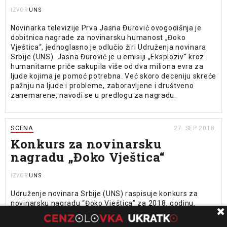
UNS
IZVOR
Novinarka televizije Prva Jasna Đurović ovogodišnja je
dobitnica nagrade za novinarsku humanost „Đoko
Vještica“, jednoglasno je odlučio žiri Udruženja novinara
Srbije (UNS). Jasna Đurović je u emisiji „Eksploziv“ kroz
humanitarne priče sakupila više od dva miliona evra za
ljude kojima je pomoć potrebna. Već skoro deceniju skreće
pažnju na ljude i probleme, zaboravljene i društveno
zanemarene, navodi se u predlogu za nagradu.
SCENA
27. SEP 2018.
Konkurs za novinarsku
nagradu „Đoko Vještica“
UNS
IZVOR
Udruženje novinara Srbije (UNS) raspisuje konkurs za
novinarsku nagradu “Đoko Vještica” za 2018. godinu.
Nagrada za novinarsku humanost “Đoko Vještica”
dodeljuje se za medijske priloge u štampanim,