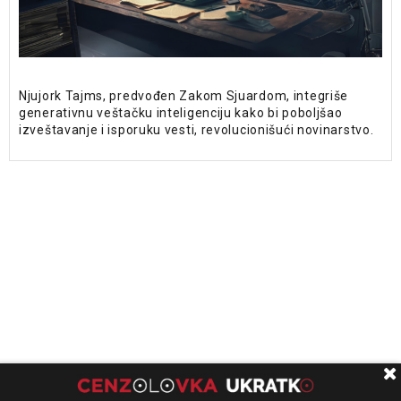
Njujork Tajms, predvođen Zakom Sjuardom, integriše
generativnu veštačku inteligenciju kako bi poboljšao
izveštavanje i isporuku vesti, revolucionišući novinarstvo.