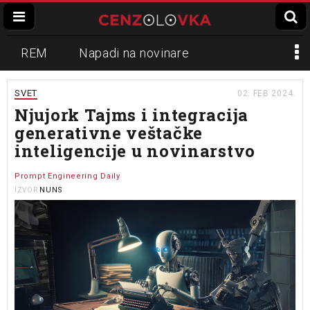
REM
Napadi na novinare
Zvučni top
Crna Gora
N1
SVET
02. FEB 2024.
Njujork Tajms i integracija
Propaganda
Lokalni mediji
generativne veštačke
inteligencije u novinarstvo
Informer
Slavko Ćuruvija
Prompt Engineering Daily
NUNS
IZVOR