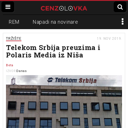
REM
Napadi na novinare
Zvučni top
Crna Gora
N1
TRŽIŠTE
19. NOV 2019.
Telekom Srbija preuzima i
Propaganda
Lokalni mediji
Polaris Media iz Niša
Informer
Slavko Ćuruvija
Beta
Danas
IZVOR