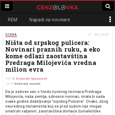
REM
Napadi na novinare
Zvučni top
Crna Gora
N1
SCENA
21. JUL 2020.
Ništa od srpskog pulicera:
Propaganda
Lokalni mediji
Novinari praznih ruku, a eko
kome odlazi zaostavština
Informer
Slavko Ćuruvija
Predraga Milojevića vredna
milion evra
V. Crnjanski Spasojević
PIŠE
Večernje novosti
IZVOR
Da je zaživeo san o fondu čuvenog novinara Predraga
Milojevića, naša zemlja, odnosno novinari, imala bi sada
svake godine dodeljivanje "srpskog Pulicera". Ovako, zbog
neurednog testamenta koji se pred sudom nije mogao
smatrati valjanim, zaostavština domaće žurnalističke