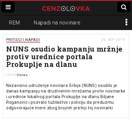
REM
Napadi na novinare
Zvučni top
Crna Gora
N1
PRITISCI I NAPADI
26. SEP 2019.
NUNS osudio kampanju mržnje
Propaganda
Lokalni mediji
protiv urednice portala
Prokuplje na dlanu
Informer
Slavko Ćuruvija
Danas
IZVOR
Nezavisno udruženje novinara Srbije (NUNS) osudilo je
danas kampanju na društvenim mrežama protiv novinarke
i urednice lokalnog portala Prokuplje na dlanu Biljane
Roganović i pozvalo tužilaštvo i policiju da preduzmu
odgovorajuće mere zbog brojnih pretnji toj novinarki.