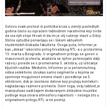
Gotovo svaki protest ili politička kriza u zemlji poslednjih
godina često su ispraćeni tabloidnim narativima koji tvrde
da iza njih stoje Hrvati ili da im je cilj rušenje vlasti u Srbiji.
Slične optužbe ponavljaju se i tokom aktuelnih
studentskih blokada fakulteta. Ovoga puta, Informer je
kao „dokaz" iskoristio prilog hrvatskog RTL-a o protestima
15. marta u Beogradu. U originalnom prilogu se govori o
masovnosti protesta, analizira se njihov potencijalni dalji
razvoj i porede se s promenama 5. oktobra, uz isticanje
ključnih razlika. Međutim, Informer je iz petominutnog
videa selektivno izvukao samo segmente u kojima se
spominje mogućnost smene vlasti i poređenje sa 5.
oktobrom, dok je izostavio delove koji pružaju kontekst i
naglašavaju razmere protesta. Osim toga, ovaj tabloid je
manipulisao sadržajem dodavanjem zlokobne muzičke
podloge koja stvara atmosferu napetosti – nečega što u
originalnom prilogu RTL-a ne postoji.