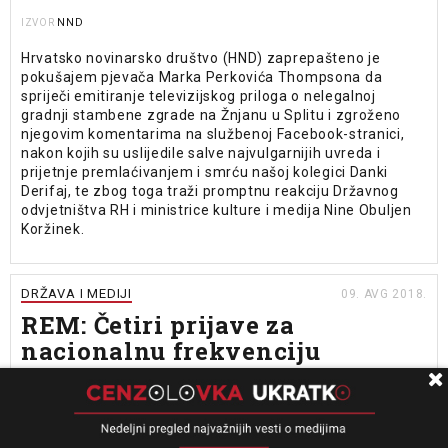
NND
IZVOR
Hrvatsko novinarsko društvo (HND) zaprepašteno je
pokušajem pjevača Marka Perkovića Thompsona da
spriječi emitiranje televizijskog priloga o nelegalnoj
gradnji stambene zgrade na Žnjanu u Splitu i zgroženo
njegovim komentarima na službenoj Facebook-stranici,
nakon kojih su uslijedile salve najvulgarnijih uvreda i
prijetnje premlaćivanjem i smrću našoj kolegici Danki
Derifaj, te zbog toga traži promptnu reakciju Državnog
odvjetništva RH i ministrice kulture i medija Nine Obuljen
Koržinek.
DRŽAVA I MEDIJI
09. AVG 2018.
REM: Četiri prijave za
nacionalnu frekvenciju
Danas online
IZVOR
Regulatorno telo za elektronske medije (REM) objavilo je
listu prijavljenih za dodelu nacionalnih i regionalnih