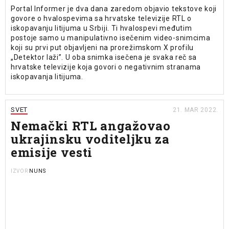
Portal Informer je dva dana zaredom objavio tekstove koji
govore o hvalospevima sa hrvatske televizije RTL o
iskopavanju litijuma u Srbiji. Ti hvalospevi međutim
postoje samo u manipulativno isečenim video-snimcima
koji su prvi put objavljeni na prorežimskom X profilu
„Detektor laži”. U oba snimka isečena je svaka reč sa
hrvatske televizije koja govori o negativnim stranama
iskopavanja litijuma.
SVET
21. MAR 2022.
Nemački RTL angažovao
ukrajinsku voditeljku za
emisije vesti
NUNS
IZVOR