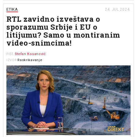
ETIKA
24. JUL 2024.
RTL zavidno izveštava o
sporazumu Srbije i EU o
litijumu? Samo u montiranim
video-snimcima!
Stefan Kosanović
PIŠE
Raskrikavanje
IZVOR