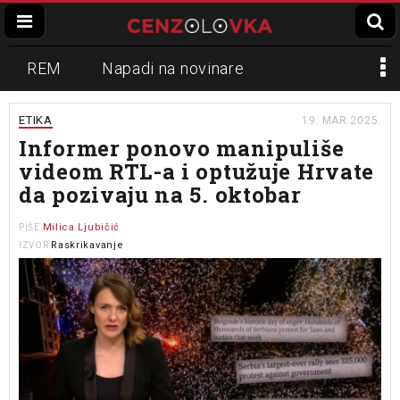
REM
Napadi na novinare
Zvučni top
Crna Gora
N1
ETIKA
19. MAR 2025.
Informer ponovo manipuliše
Propaganda
Lokalni mediji
videom RTL-a i optužuje Hrvate
da pozivaju na 5. oktobar
Informer
Slavko Ćuruvija
Milica Ljubičić
PIŠE
Raskrikavanje
IZVOR