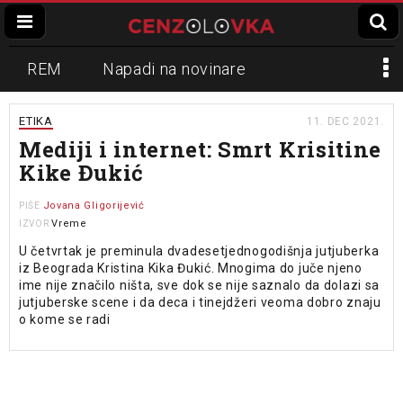
REM
Napadi na novinare
Zvučni top
Crna Gora
N1
ETIKA
11. DEC 2021.
Mediji i internet: Smrt Krisitine
Propaganda
Lokalni mediji
Kike Đukić
Informer
Slavko Ćuruvija
Jovana Gligorijević
PIŠE
Vreme
IZVOR
U četvrtak je preminula dvadesetjednogodišnja jutjuberka
iz Beograda Kristina Kika Đukić. Mnogima do juče njeno
ime nije značilo ništa, sve dok se nije saznalo da dolazi sa
jutjuberske scene i da deca i tinejdžeri veoma dobro znaju
o kome se radi