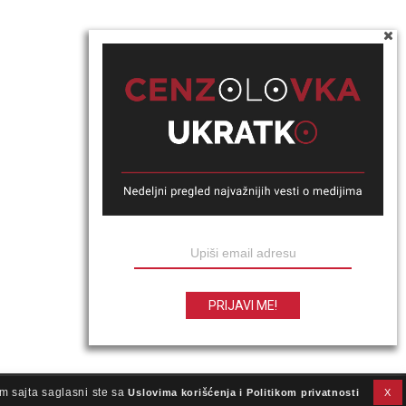
m sajta saglasni ste sa
Uslovima korišćenja i Politikom privatnosti
X