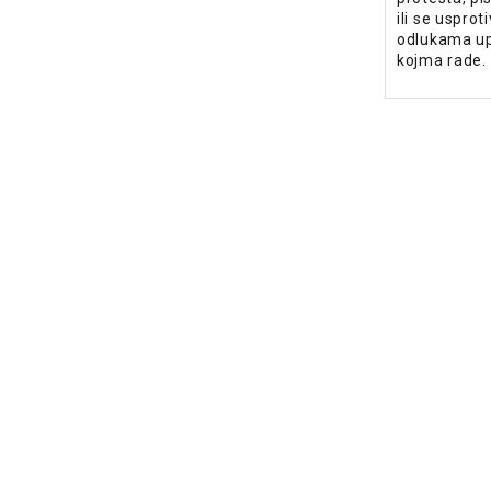
ili se uspro
odlukama up
kojma rade.