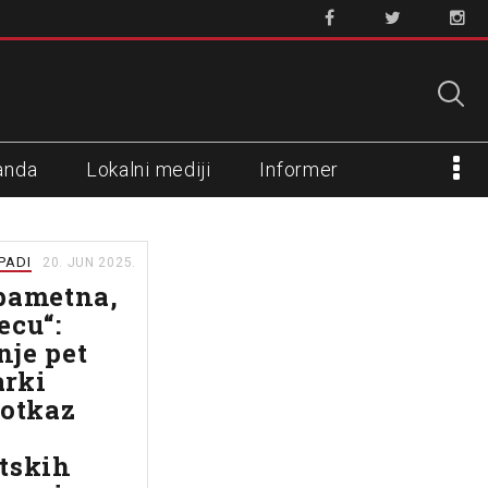
anda
Lokalni mediji
Informer
APADI
20. JUN 2025.
pametna,
ecu“:
je pet
rki
 otkaz
tskih