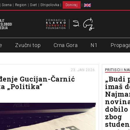
Scena
Region
Svet
Stripolovka
Doniraj
e
Zvučni top
Crna Gora
N1
Propag
PRITISCI I N
23. JAN 2026.
đenje Gucijan-Čarnić
„Budi 
ta „Politika“
imaš d
Najman
novina
dobilo
zbog
studen