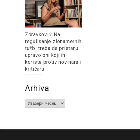
Zdravković: Na
regulisanje zlonamernih
tužbi treba da pristanu
upravo oni koji ih
koriste protiv novinara i
kritičara
Arhiva
Arhiva
O nama
Impresum
Podrška
Kontakt
Newsletter
Us