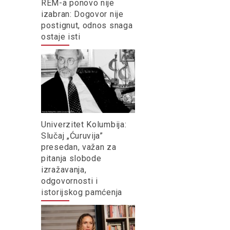
REM-a ponovo nije
izabran: Dogovor nije
postignut, odnos snaga
ostaje isti
Univerzitet Kolumbija:
Slučaj „Ćuruvija”
presedan, važan za
pitanja slobode
izražavanja,
odgovornosti i
istorijskog pamćenja