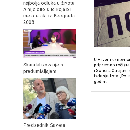
najbolja odluka u životu.
A nije bilo sile koja bi
me oterala iz Beograda
2008.
U Prvom osnovnom
Skandalizovanje s
pripremno ročište
i Sandra Gucijan,
predumišljajem
izdanja lista „Pol
godine.
Predsednik Saveta