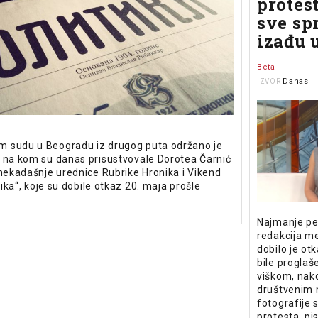
protes
sve sp
izađu 
Beta
Danas
IZVOR
 sudu u Beogradu iz drugog puta održano je
 na kom su danas prisustvovale Dorotea Čarnić
 nekadašnje urednice Rubrike Hronika i Vikend
itika“, koje su dobile otkaz 20. maja prošle
Najmanje pet
redakcija me
dobilo je ot
bile progla
viškom, nako
društvenim 
fotografije 
protesta, pi