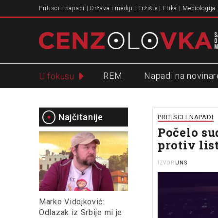
Pritisci i napadi
Država i mediji
Tržište
Etika
Mediologija
REM
Napadi na novinar
U fokusu
Slavko Ćuruvija
Najčitanije
PRITISCI I NAPADI
Počelo su
protiv lis
UNS
IZVOR
Marko Vidojković:
Odlazak iz Srbije mi je