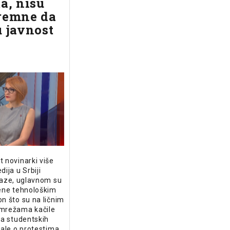
ta, nisu
remne da
u javnost
 novinarki više
dija u Srbiji
kaze, uglavnom su
šene tehnološkim
n što su na ličnim
mrežama kačile
sa studentskih
sale o protestima,