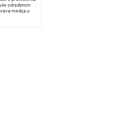
tivile određenim
rava medija u