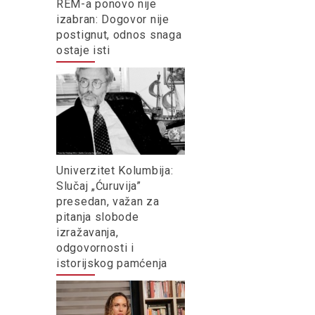
REM-a ponovo nije
izabran: Dogovor nije
postignut, odnos snaga
ostaje isti
Univerzitet Kolumbija:
Slučaj „Ćuruvija”
presedan, važan za
pitanja slobode
izražavanja,
odgovornosti i
istorijskog pamćenja