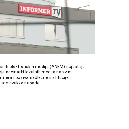
isnih elektronskih medija (ANEM) najoštrije
nje novinarki lokalnih medija na svim
mera i poziva nadležne institucije i
osude ovakve napade.