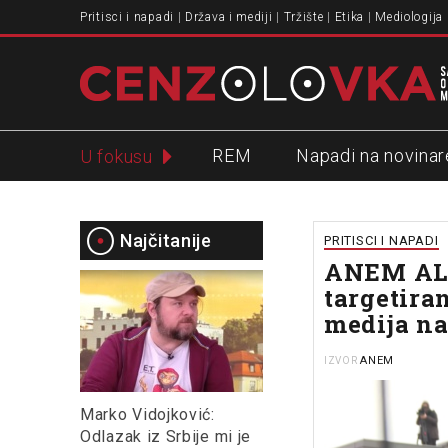
Pritisci i napadi
Država i mediji
Tržište
Etika
Mediologija
REM
Napadi na novinar
U fokusu
Slavko Ćuruvija
Najčitanije
PRITISCI I NAPADI
ANEM ALA
targetira
medija na
ANEM
IZVOR
Marko Vidojković:
Odlazak iz Srbije mi je