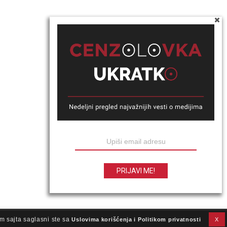
m sajta saglasni ste sa
Uslovima korišćenja i Politikom privatnosti
X