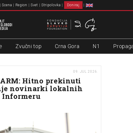
Scena
Region
Svet
Stripolovka
Doniraj
e
Zvučni top
Crna Gora
N1
Propag
09. JUL 2026.
RM: Hitno prekinuti
nje novinarki lokalnih
 Informeru