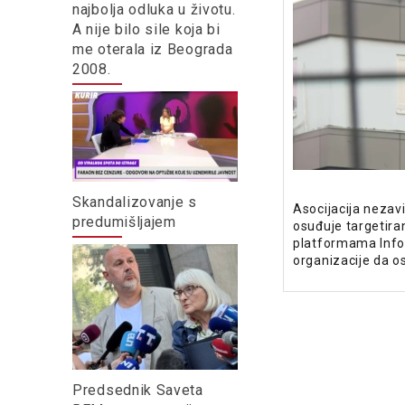
najbolja odluka u životu.
A nije bilo sile koja bi
me oterala iz Beograda
2008.
Skandalizovanje s
Asocijacija nezav
predumišljajem
osuđuje targetira
platformama Infor
organizacije da 
Predsednik Saveta