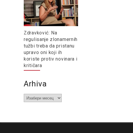
Zdravković: Na
regulisanje zlonamernih
tužbi treba da pristanu
upravo oni koji ih
koriste protiv novinara i
kritičara
Arhiva
Arhiva
O nama
Impresum
Podrška
Kontakt
Newsletter
Us