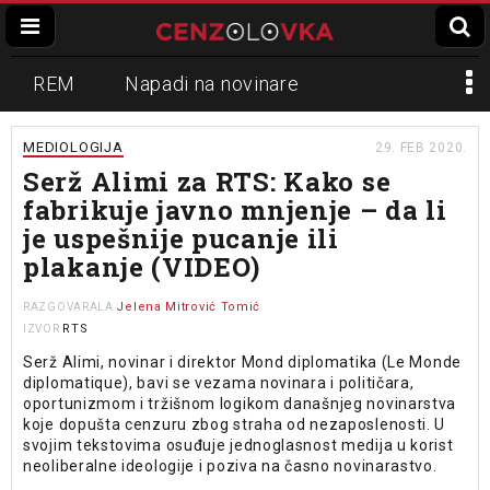
REM
Napadi na novinare
Zvučni top
Crna Gora
N1
MEDIOLOGIJA
29. FEB 2020.
Serž Alimi za RTS: Kako se
Propaganda
Lokalni mediji
fabrikuje javno mnjenje – da li
je uspešnije pucanje ili
Informer
Slavko Ćuruvija
plakanje (VIDEO)
Jelena Mitrović Tomić
RAZGOVARALA
RTS
IZVOR
Serž Alimi, novinar i direktor Mond diplomatika (Le Monde
diplomatique), bavi se vezama novinara i političara,
oportunizmom i tržišnom logikom današnjeg novinarstva
koje dopušta cenzuru zbog straha od nezaposlenosti. U
svojim tekstovima osuđuje jednoglasnost medija u korist
neoliberalne ideologije i poziva na časno novinarastvo.